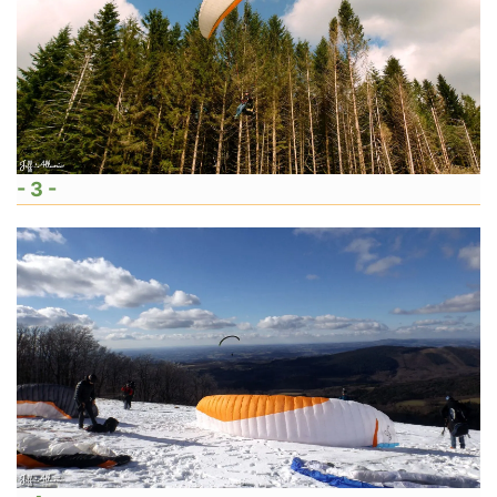
- 3 -