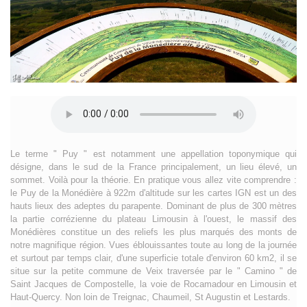
Le terme " Puy " est notamment une appellation toponymique qui
désigne, dans le sud de la France principalement, un lieu élevé, un
sommet. Voilà pour la théorie. En pratique vous allez vite comprendre :
le Puy de la Monédière à 922m d'altitude sur les cartes IGN est un des
hauts lieux des adeptes du parapente. Dominant de plus de 300 mètres
la partie corrézienne du plateau Limousin à l'ouest, le massif des
Monédières constitue un des reliefs les plus marqués des monts de
notre magnifique région. Vues éblouissantes toute au long de la journée
et surtout par temps clair, d'une superficie totale d'environ 60 km2, il se
situe sur la petite commune de Veix traversée par le " Camino " de
Saint Jacques de Compostelle, la voie de Rocamadour en Limousin et
Haut-Quercy. Non loin de Treignac, Chaumeil, St Augustin et Lestards.