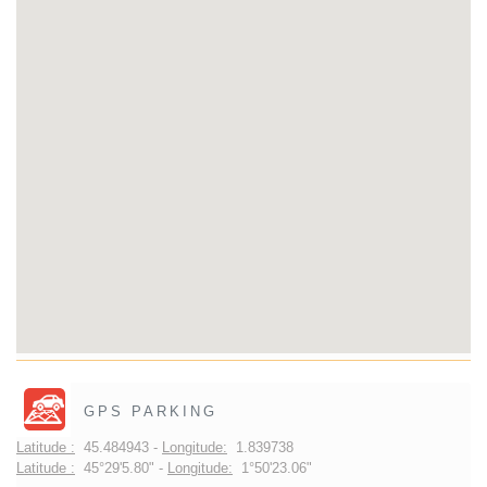
GPS PARKING
Latitude :
45.484943 -
Longitude:
1.839738
Latitude :
45°29'5.80" -
Longitude:
1°50'23.06"