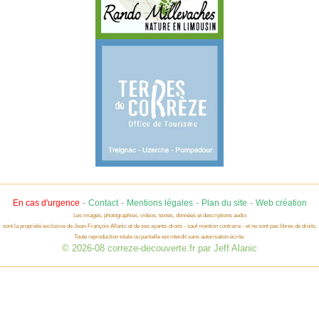
-
-
-
-
En cas d'urgence
Contact
Mentions légales
Plan du site
Web création
Les images, photographies, vidéos, textes, données et descriptions audio
sont la propriété exclusive de Jean-François Allanic et de ses ayants-droits - sauf mention contraire - et ne sont pas libres de droits.
Toute reproduction totale ou partielle est interdit sans autorisation écrite.
© 2026-08 correze-decouverte.fr par Jeff Alanic