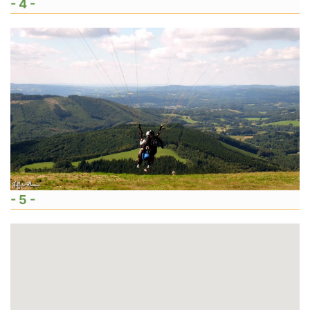
- 4 -
- 5 -