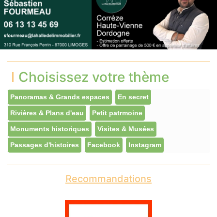
Choisissez votre thème
Panoramas & Grands espaces
En secret
Rivières & Plans d'eau
Petit patrmoine
Monuments historiques
Visites & Musées
Passages d'histoires
Facebook
Instagram
Recommandations