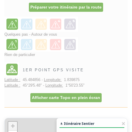
Préparer votre itinéraire par la route
Quelques pas - Autour de vous
Rien de particulier
1ER POINT GPS VISITE
Latitude :
45.484856 -
Longitude:
1.839875
Latitude :
45°29'5.48" -
Longitude:
1°50'23.55"
Afficher carte Topo en plein écran
🚶 Itinéraire Sentier
+