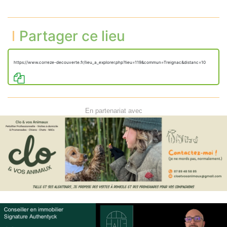
Partager ce lieu
https://www.correze-decouverte.fr/lieu_a_explorer.php?lieu=119&commun=Treignac&distanc=10
En partenariat avec