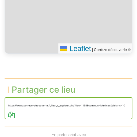
Leaflet
|
Corrèze découverte ©
Partager ce lieu
https://www.correze-decouverte.fr/lieu_a_explorer.php?lieu=1188&commun=Merlines&distanc=10
En partenariat avec