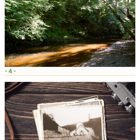
- 4 -