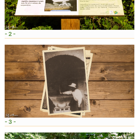
- 2 -
- 3 -