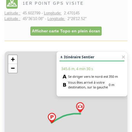
1ER POINT GPS VISITE
Latitude :
45.602799 -
Longitude:
2.470145
Latitude :
45°36'10.08" -
Longitude:
2°28'12.52"
Afficher carte Topo en plein écran
🚶 Itinéraire Sentier
+
−
345.6 m, 4 min 30 s
Se diriger vers le nord-est
350 m
Vous êtes arrivé à votre
0 m
destination, sur la gauche