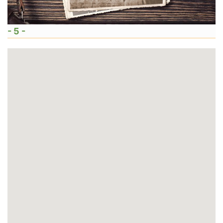
- 5 -