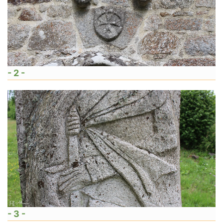
- 2 -
- 3 -