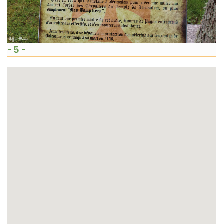
- 5 -