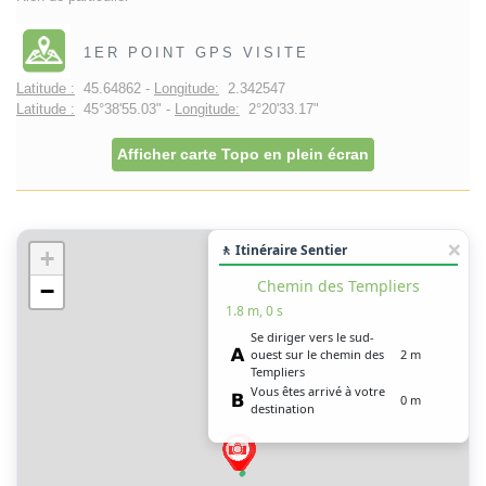
1ER POINT GPS VISITE
Latitude :
45.64862 -
Longitude:
2.342547
Latitude :
45°38'55.03" -
Longitude:
2°20'33.17"
Afficher carte Topo en plein écran
🚶 Itinéraire Sentier
+
Chemin des Templiers
−
1.8 m, 0 s
Se diriger vers le sud-
ouest sur le chemin des
2 m
Templiers
Vous êtes arrivé à votre
0 m
destination