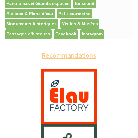
Panoramas & Grands espaces
En secret
Rivières & Plans d'eau
Petit patrmoine
Monuments historiques
Visites & Musées
Passages d'histoires
Facebook
Instagram
Recommandations