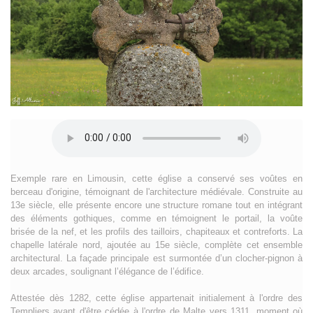
Exemple rare en Limousin, cette église a conservé ses voûtes en
berceau d'origine, témoignant de l'architecture médiévale. Construite au
13e siècle, elle présente encore une structure romane tout en intégrant
des éléments gothiques, comme en témoignent le portail, la voûte
brisée de la nef, et les profils des tailloirs, chapiteaux et contreforts. La
chapelle latérale nord, ajoutée au 15e siècle, complète cet ensemble
architectural. La façade principale est surmontée d’un clocher-pignon à
deux arcades, soulignant l’élégance de l’édifice.
Attestée dès 1282, cette église appartenait initialement à l'ordre des
Templiers avant d'être cédée à l'ordre de Malte vers 1311, moment où