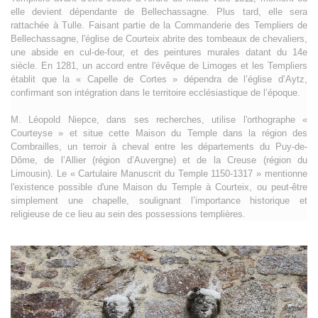
elle devient dépendante de Bellechassagne. Plus tard, elle sera
rattachée à Tulle. Faisant partie de la Commanderie des Templiers de
Bellechassagne, l'église de Courteix abrite des tombeaux de chevaliers,
une abside en cul-de-four, et des peintures murales datant du 14e
siècle. En 1281, un accord entre l'évêque de Limoges et les Templiers
établit que la « Capelle de Cortes » dépendra de l’église d’Aytz,
confirmant son intégration dans le territoire ecclésiastique de l’époque.
M. Léopold Niepce, dans ses recherches, utilise l'orthographe «
Courteyse » et situe cette Maison du Temple dans la région des
Combrailles, un terroir à cheval entre les départements du Puy-de-
Dôme, de l’Allier (région d’Auvergne) et de la Creuse (région du
Limousin). Le « Cartulaire Manuscrit du Temple 1150-1317 » mentionne
l'existence possible d'une Maison du Temple à Courteix, ou peut-être
simplement une chapelle, soulignant l’importance historique et
religieuse de ce lieu au sein des possessions templières.