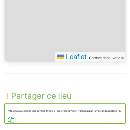
Leaflet
|
Corrèze découverte ©
Partager ce lieu
https://www.correze-decouverte.fr/lieu_a_explorer.php?lieu=1181&commun=Eygurande&distanc=10