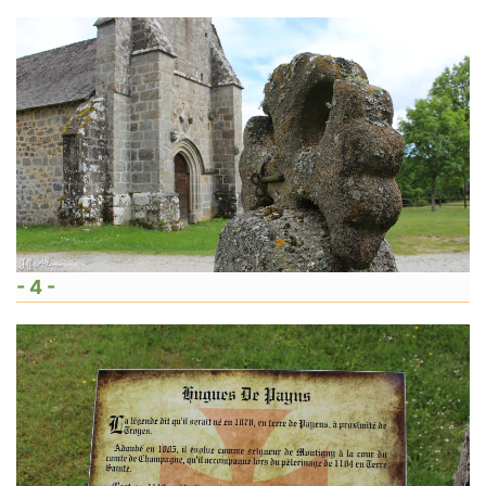
- 4 -