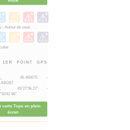
route
 - Autour de vous
culier
1ER POINT GPS
:
45.460075 -
.845267
:
45°27'36.27" -
50'42.96"
r carte Topo en plein
écran