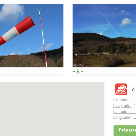
- 5 -
G
Latitude 
Longitude:
1
Latitude 
Longitude:
1°
Préparer