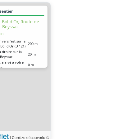
 Sentier
 Bol d'Or, Route de
Beyssac
in
 vers l’est sur la
200 m
Bol d’Or (D 121)
 droite sur la
20 m
 Beyssac
 arrivé à votre
0 m
ion
let
|
Corrèze découverte ©