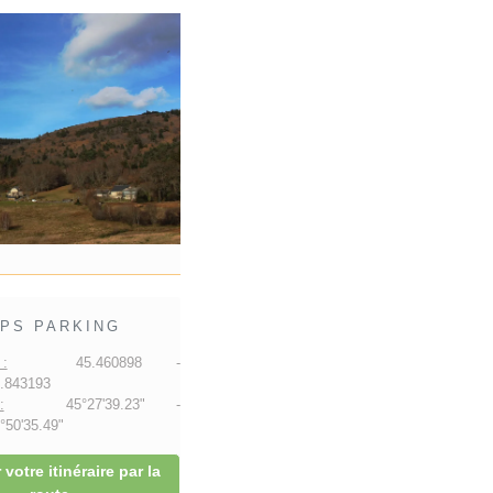
PS PARKING
:
45.460898 -
.843193
:
45°27'39.23" -
50'35.49"
 votre itinéraire par la