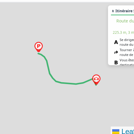
🚶 Itinéraire
Route du
225.3 m, 3 m
Se diriger
route du 
Tourner à
route de
Vous êtes
destinat
Leaf