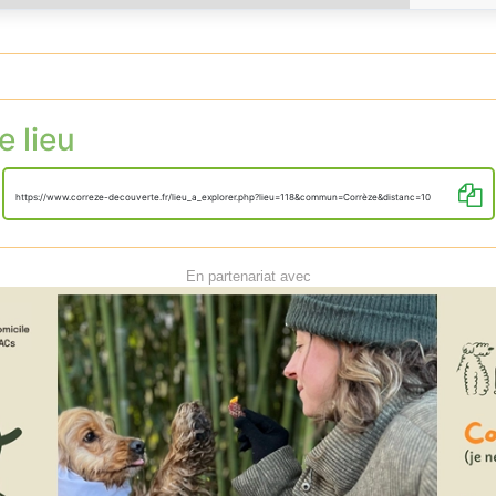
e lieu
https://www.correze-decouverte.fr/lieu_a_explorer.php?lieu=118&commun=Corrèze&distanc=10
En partenariat avec