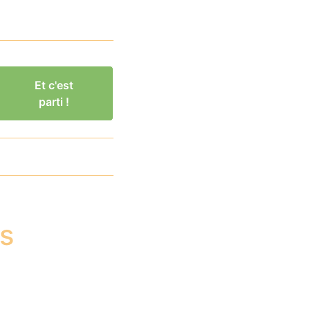
Et c'est
parti !
es