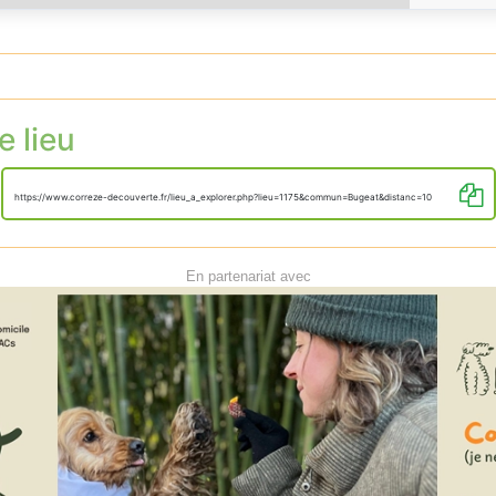
e lieu
https://www.correze-decouverte.fr/lieu_a_explorer.php?lieu=1175&commun=Bugeat&distanc=10
En partenariat avec