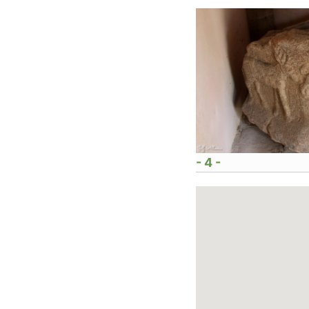
- 4 -