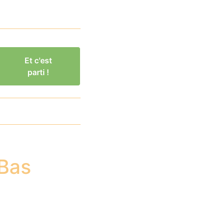
Et c'est
parti !
 Bas