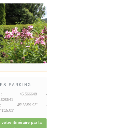
PS PARKING
:
45.566648 -
.020841
:
45°33'59.93" -
1'15.03"
 votre itinéraire par la