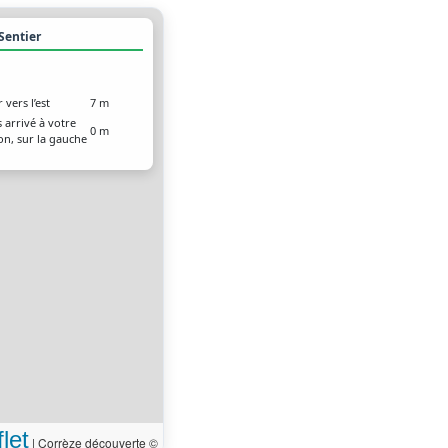
 Sentier
 vers l’est
7 m
 arrivé à votre
0 m
on, sur la gauche
let
|
Corrèze découverte ©