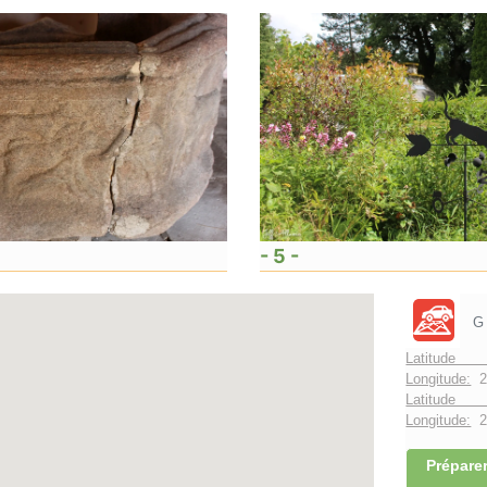
- 5 -
G
Latitude 
Longitude:
2
Latitude 
Longitude:
2°
Préparer