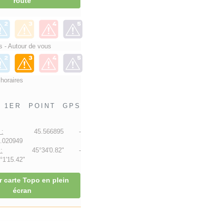
route
 - Autour de vous
 horaires
1ER POINT GPS
:
45.566895 -
.020949
:
45°34'0.82" -
1'15.42"
r carte Topo en plein
écran