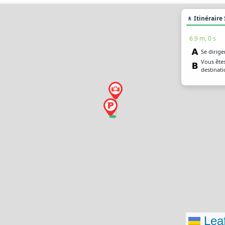
🚶 Itinéraire
6.9 m, 0 s
Se diriger
Vous êtes
destinati
Leaf