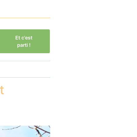
Et c'est
parti !
t