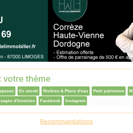
z votre thème
spaces
En secret
Rivières & Plans d'eau
Petit patrmoine
M
sages d'histoires
Facebook
Instagram
Recommandations