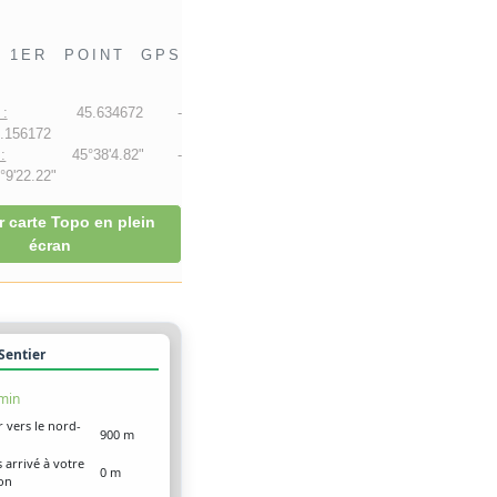
1ER POINT GPS
:
45.634672 -
.156172
:
45°38'4.82" -
9'22.22"
r carte Topo en plein
écran
 Sentier
 min
r vers le nord-
900 m
 arrivé à votre
0 m
ion