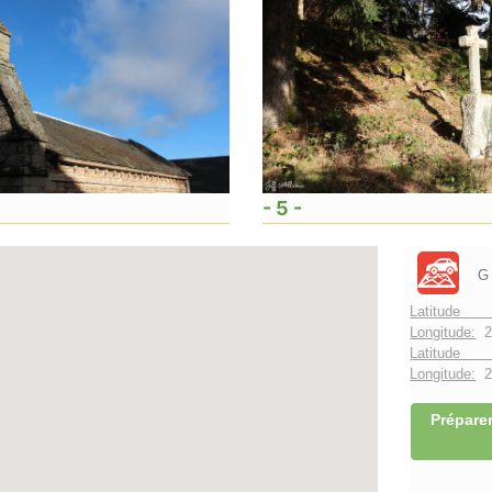
- 5 -
G
Latitude 
Longitude:
2
Latitude 
Longitude:
2°
Préparer