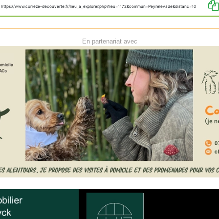
https://www.correze-decouverte.fr/lieu_a_explorer.php?lieu=1172&commun=Peyrelevade&distanc=10
En partenariat avec