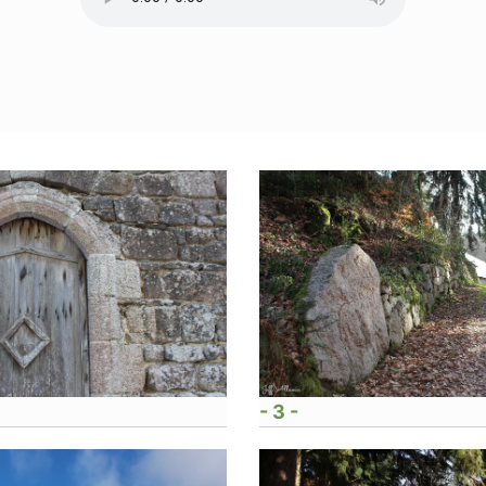
- 3 -