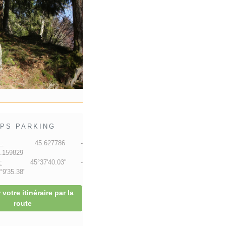
PS PARKING
:
45.627786 -
.159829
:
45°37'40.03" -
9'35.38"
 votre itinéraire par la
route