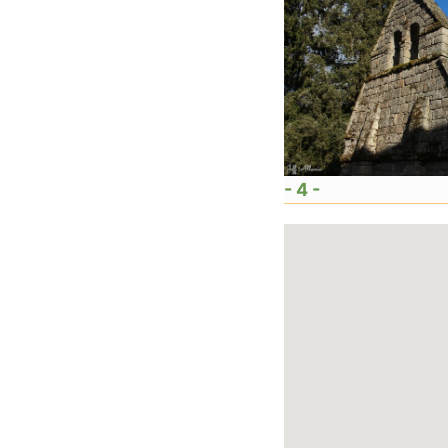
- 4 -