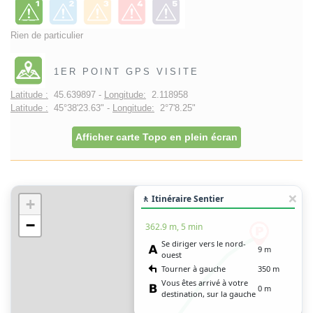
Rien de particulier
1ER POINT GPS VISITE
Latitude :
45.639897 -
Longitude:
2.118958
Latitude :
45°38'23.63" -
Longitude:
2°7'8.25"
Afficher carte Topo en plein écran
🚶 Itinéraire Sentier
+
−
362.9 m, 5 min
Se diriger vers le nord-
9 m
ouest
Tourner à gauche
350 m
Vous êtes arrivé à votre
0 m
destination, sur la gauche