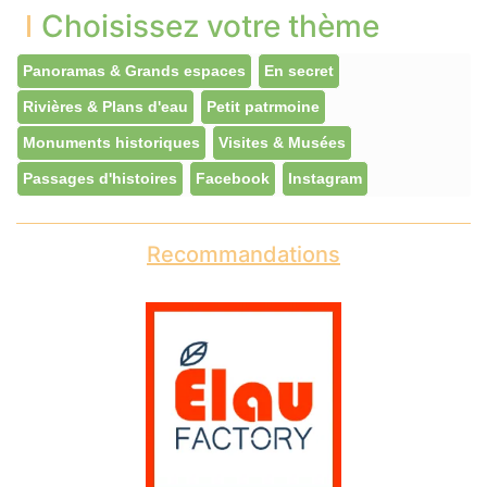
Choisissez votre thème
Panoramas & Grands espaces
En secret
Rivières & Plans d'eau
Petit patrmoine
Monuments historiques
Visites & Musées
Passages d'histoires
Facebook
Instagram
Recommandations