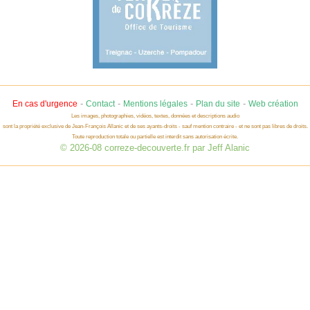
-
-
-
-
En cas d'urgence
Contact
Mentions légales
Plan du site
Web création
Les images, photographies, vidéos, textes, données et descriptions audio
sont la propriété exclusive de Jean-François Allanic et de ses ayants-droits - sauf mention contraire - et ne sont pas libres de droits.
Toute reproduction totale ou partielle est interdit sans autorisation écrite.
© 2026-08 correze-decouverte.fr par Jeff Alanic