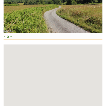
- 5 -