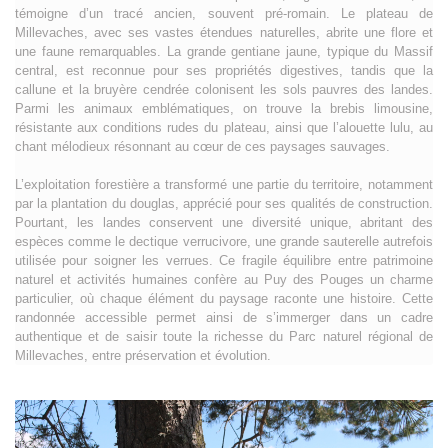
témoigne d’un tracé ancien, souvent pré-romain. Le plateau de
Millevaches, avec ses vastes étendues naturelles, abrite une flore et
une faune remarquables. La grande gentiane jaune, typique du Massif
central, est reconnue pour ses propriétés digestives, tandis que la
callune et la bruyère cendrée colonisent les sols pauvres des landes.
Parmi les animaux emblématiques, on trouve la brebis limousine,
résistante aux conditions rudes du plateau, ainsi que l’alouette lulu, au
chant mélodieux résonnant au cœur de ces paysages sauvages.
L’exploitation forestière a transformé une partie du territoire, notamment
par la plantation du douglas, apprécié pour ses qualités de construction.
Pourtant, les landes conservent une diversité unique, abritant des
espèces comme le dectique verrucivore, une grande sauterelle autrefois
utilisée pour soigner les verrues. Ce fragile équilibre entre patrimoine
naturel et activités humaines confère au Puy des Pouges un charme
particulier, où chaque élément du paysage raconte une histoire. Cette
randonnée accessible permet ainsi de s’immerger dans un cadre
authentique et de saisir toute la richesse du Parc naturel régional de
Millevaches, entre préservation et évolution.