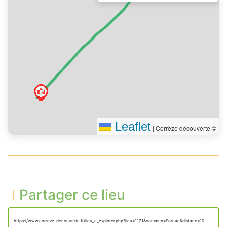
Leaflet
|
Corrèze découverte ©
Partager ce lieu
https://www.correze-decouverte.fr/lieu_a_explorer.php?lieu=1171&commun=Sornac&distanc=10