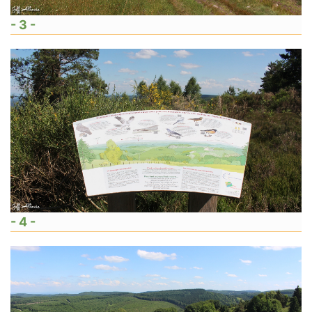
- 3 -
- 4 -