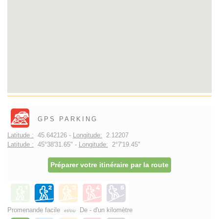
GPS PARKING
Latitude :
45.642126 -
Longitude:
2.12207
Latitude :
45°38'31.65" -
Longitude:
2°7'19.45"
Préparer votre itinéraire par la route
Promenande facile
De - d'un kilomètre
et/ou