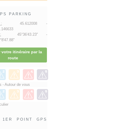
PS PARKING
:
45.612008 -
.146633
:
45°36'43.23" -
8'47.88"
 votre itinéraire par la
route
 - Autour de vous
culier
1ER POINT GPS