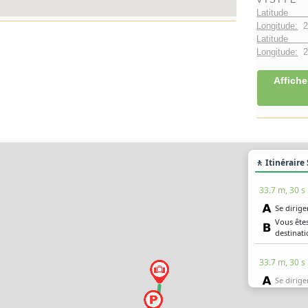
Latitude 
Longitude:
2
Latitude 
Longitude:
2°
Affiche
🚶 Itinéraire
33.7 m, 30 s
Se dirige
Vous êtes
destinat
33.7 m, 30 s
Se dirige
Vous êtes
destinat