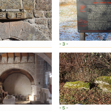
- 3 -
- 5 -