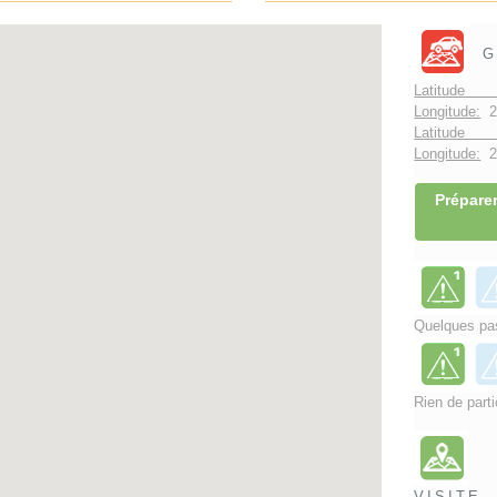
G
Latitude 
Longitude:
2
Latitude 
Longitude:
2°
Préparer
Quelques pas
Rien de parti
VISITE