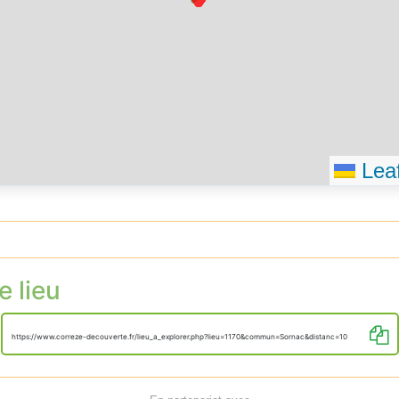
Leaf
e lieu
https://www.correze-decouverte.fr/lieu_a_explorer.php?lieu=1170&commun=Sornac&distanc=10