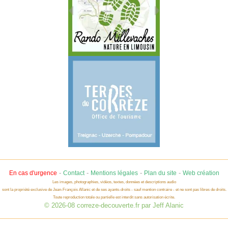
-
-
-
-
En cas d'urgence
Contact
Mentions légales
Plan du site
Web création
Les images, photographies, vidéos, textes, données et descriptions audio
sont la propriété exclusive de Jean-François Allanic et de ses ayants-droits - sauf mention contraire - et ne sont pas libres de droits.
Toute reproduction totale ou partielle est interdit sans autorisation écrite.
© 2026-08 correze-decouverte.fr par Jeff Alanic