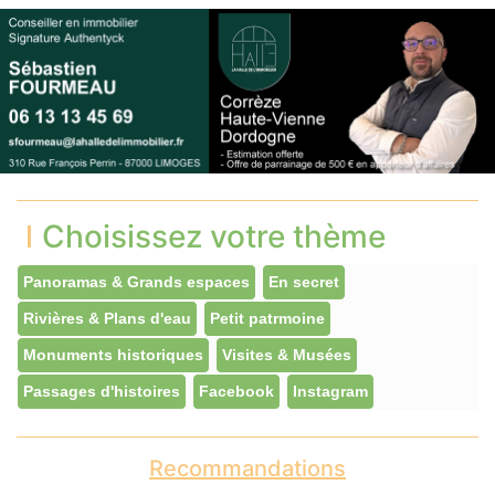
Choisissez votre thème
Panoramas & Grands espaces
En secret
Rivières & Plans d'eau
Petit patrmoine
Monuments historiques
Visites & Musées
Passages d'histoires
Facebook
Instagram
Recommandations