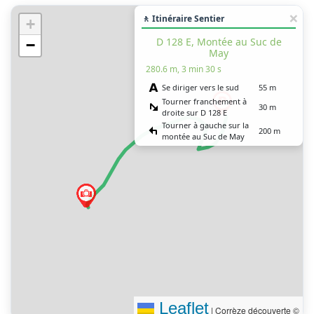
🚶 Itinéraire Sentier
+
D 128 E, Montée au Suc de
−
May
280.6 m, 3 min 30 s
Se diriger vers le sud
55 m
Tourner franchement à
30 m
droite sur D 128 E
Tourner à gauche sur la
200 m
montée au Suc de May
Tenir la gauche à
3.5 m
l’embranchement
Vous êtes arrivé à votre
0 m
destination
Leaflet
|
Corrèze découverte ©