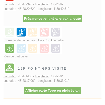
Latitude :
45.472395 -
Longitude:
1.844587
Latitude :
45°28'20.62" -
Longitude:
1°50'40.51"
Préparer votre itinéraire par la route
Promenande facile
De - d'un kilomètre
et/ou
Rien de particulier
1ER POINT GPS VISITE
Latitude :
45.471405 -
Longitude:
1.842504
Latitude :
45°28'17.06" -
Longitude:
1°50'33.01"
Afficher carte Topo en plein écran