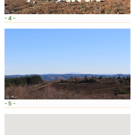
- 4 -
- 5 -