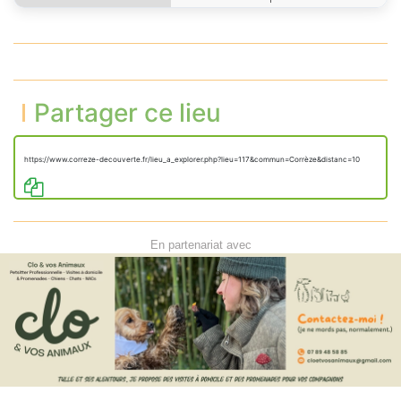
Partager ce lieu
https://www.correze-decouverte.fr/lieu_a_explorer.php?lieu=117&commun=Corrèze&distanc=10
En partenariat avec