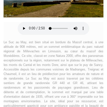
Le Suc au May, est bien situé en bordure du Massif central, à une
altitude de 908 mètres, est un sommet emblématique du parc naturel
régional de Millevaches en Limousin, au cœur du massif des
Monédières. Ce site, classé en zone Natura 2000, offre des panoramas
exceptionnels sur la région, notamment sur le plateau de Millevaches,
les monts du Cantal et les monts Dore, ainsi que sur le puy de Sancy.
Accessible depuis les communes voisines de Madranges, Treignac et
Chaumeil, il est un lieu de prédilection pour les amateurs de nature et
de randonnée. Le Suc au May est aussi traversé par les célèbres
sentiers de grande randonnée GR 440 et GR 46, attirant les
randonneurs et les passionnés de paysages grandioses. Lieu de
détente et de contemplation, le sommet est marqué par une table
d'orientation datant de 1935, offrant une vue à 360° imprenable sur les
montagnes environnantes. Le site, idéal pour se ressourcer, est
particulièrement apprécié pour son ambiance paisible et la beauté de