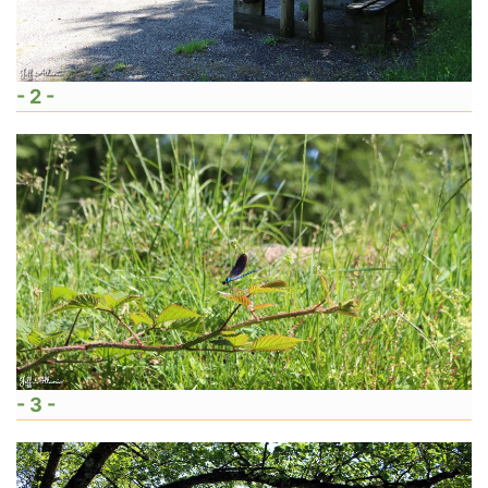
- 2 -
- 3 -