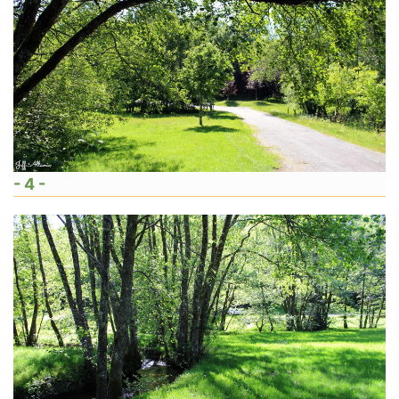
- 4 -