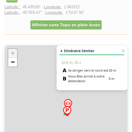
Latitude :
45.435187 -
Longitude:
1.863312
Latitude :
45°26'6.67" -
Longitude:
1°51'47.92"
Afficher carte Topo en plein écran
🚶 Itinéraire Sentier
+
−
20.8 m, 30 s
Se diriger vers le nord-est
20 m
Vous êtes arrivé à votre
0 m
destination