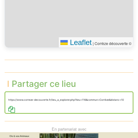
Leaflet
|
Corrèze découverte ©
Partager ce lieu
https://www.correze-decouverte.fr/lieu_a_explorer.php?lieu=116&commun=Corrèze&distanc=10
En partenariat avec