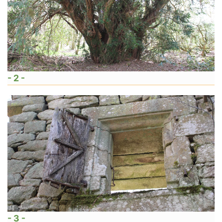
- 2 -
- 3 -