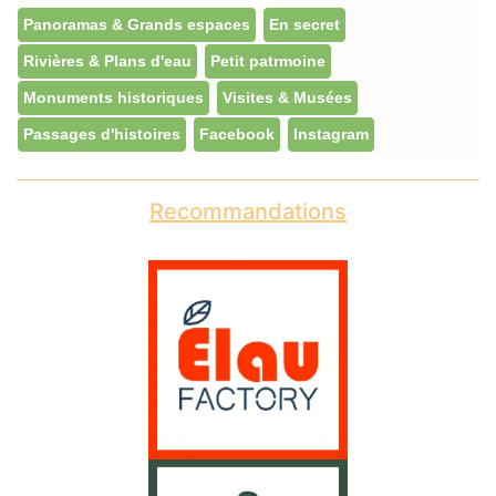
Panoramas & Grands espaces
En secret
Rivières & Plans d'eau
Petit patrmoine
Monuments historiques
Visites & Musées
Passages d'histoires
Facebook
Instagram
Recommandations