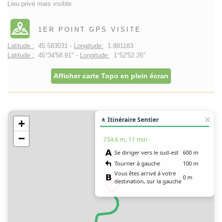
Lieu privé mais visible
1ER POINT GPS VISITE
Latitude :
45.583031 -
Longitude:
1.881183
Latitude :
45°34'58.91" -
Longitude:
1°52'52.26"
Afficher carte Topo en plein écran
🚶 Itinéraire Sentier
+
−
734.6 m, 11 min
Se diriger vers le sud-est
600 m
Tourner à gauche
100 m
Vous êtes arrivé à votre
0 m
destination, sur la gauche