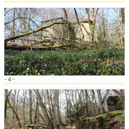
- 4 -