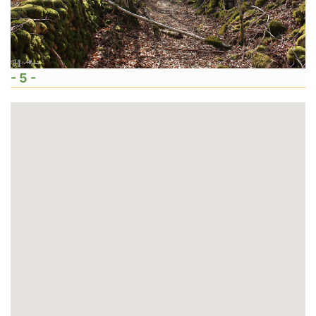
- 5 -