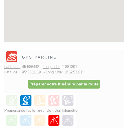
GPS PARKING
Latitude :
45.586442 -
Longitude:
1.881391
Latitude :
45°35'11.19" -
Longitude:
1°52'53.01"
Préparer votre itinéraire par la route
Promenande facile
De - d'un kilomètre
et/ou