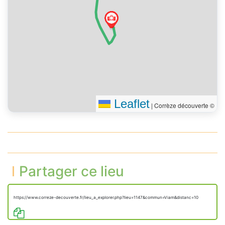
Leaflet
|
Corrèze découverte ©
Partager ce lieu
https://www.correze-decouverte.fr/lieu_a_explorer.php?lieu=1147&commun=Viam&distanc=10