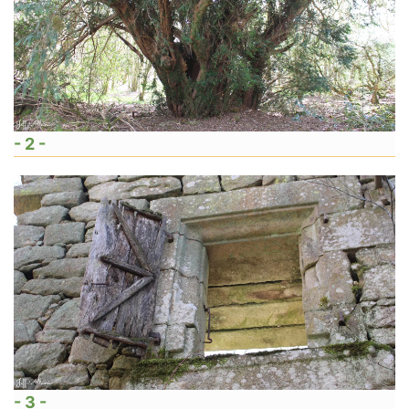
- 2 -
- 3 -