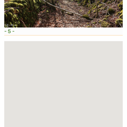
- 5 -