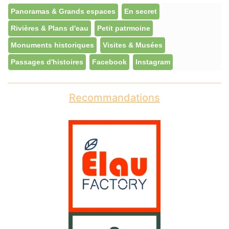
Panoramas & Grands espaces
En secret
Rivières & Plans d'eau
Petit patrmoine
Monuments historiques
Visites & Musées
Passages d'histoires
Facebook
Instagram
Recommandations