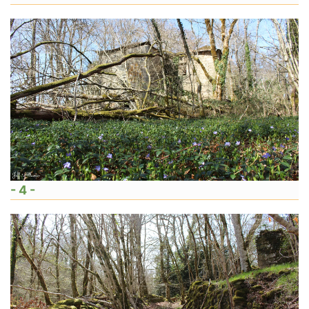
- 4 -