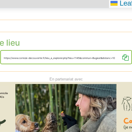
Leaf
e lieu
https://www.correze-decouverte.fr/lieu_a_explorer.php?lieu=1145&commun=Bugeat&distanc=10
En partenariat avec