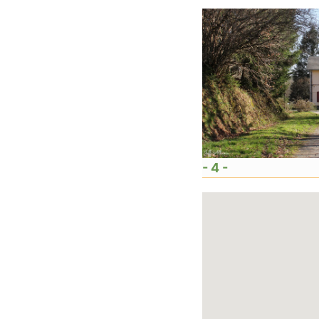
- 4 -