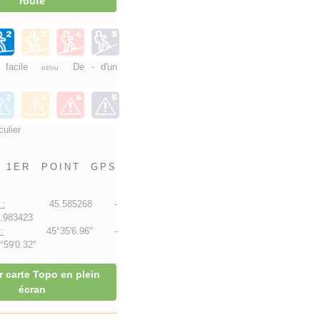
route
e facile
De - d'un
et/ou
culier
1ER POINT GPS
:
45.585268 -
.983423
:
45°35'6.96" -
59'0.32"
r carte Topo en plein
écran