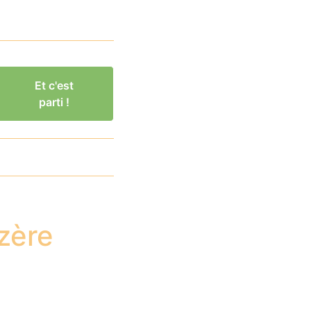
Et c'est
parti !
zère