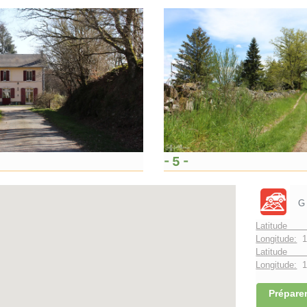
- 5 -
G
Latitude 
Longitude:
1
Latitude 
Longitude:
1°
Préparer