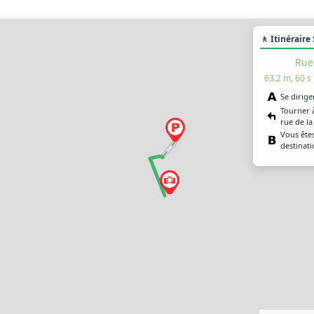
🚶 Itinéraire
Rue
63.2 m, 60 s
Se dirige
Tourner 
rue de la
Vous êtes
destinati