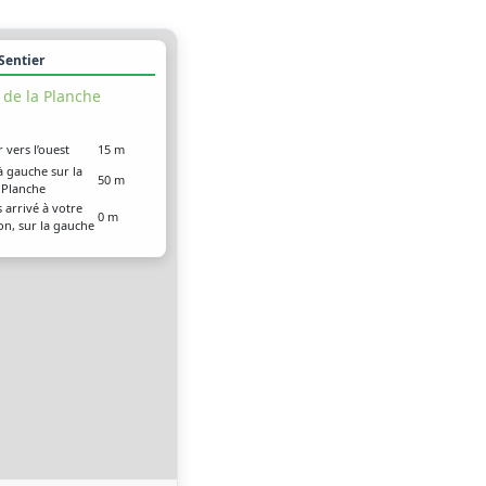
 Sentier
 de la Planche
r vers l’ouest
15 m
à gauche sur la
50 m
 Planche
 arrivé à votre
0 m
on, sur la gauche