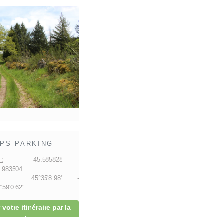
PS PARKING
:
45.585828 -
.983504
:
45°35'8.98" -
59'0.62"
 votre itinéraire par la