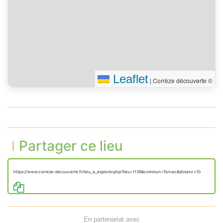
Leaflet
|
Corrèze découverte ©
Partager ce lieu
https://www.correze-decouverte.fr/lieu_a_explorer.php?lieu=1139&commun=Tarnac&distanc=10
En partenariat avec