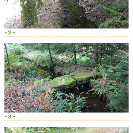
- 2 -
- 3 -