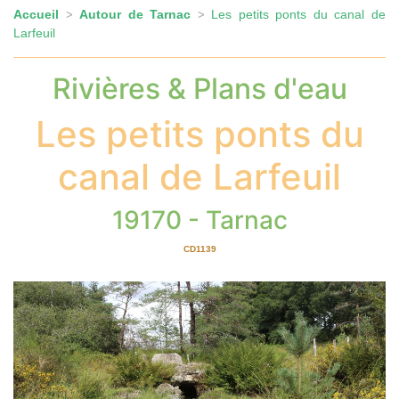
Accueil
Autour de Tarnac
Les petits ponts du canal de
>
>
Larfeuil
Rivières & Plans d'eau
Les petits ponts du
canal de Larfeuil
19170 - Tarnac
CD1139