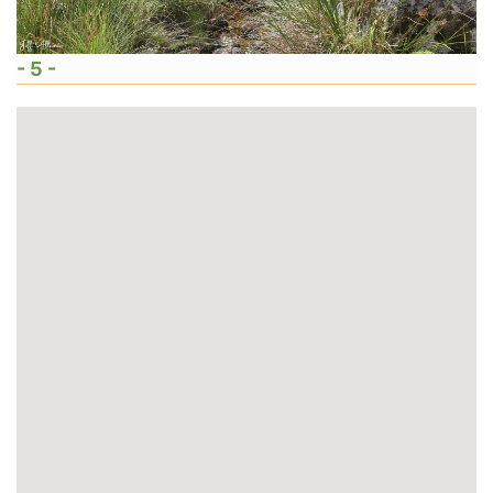
- 5 -