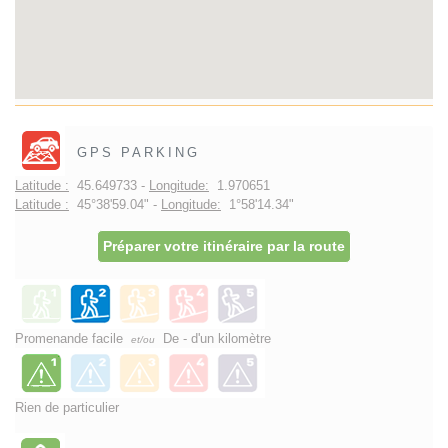
GPS PARKING
Latitude :
45.649733 -
Longitude:
1.970651
Latitude :
45°38'59.04" -
Longitude:
1°58'14.34"
Préparer votre itinéraire par la route
Promenande facile
De - d'un kilomètre
et/ou
Rien de particulier