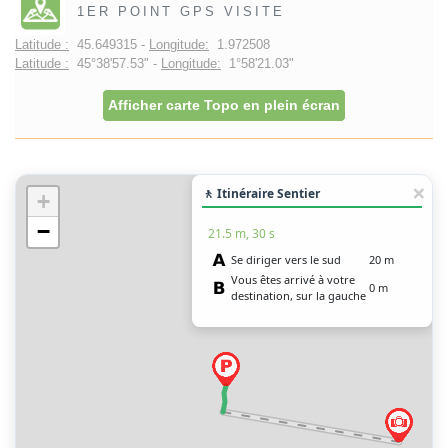
1ER POINT GPS VISITE
Latitude :
45.649315 -
Longitude:
1.972508
Latitude :
45°38'57.53" -
Longitude:
1°58'21.03"
Afficher carte Topo en plein écran
🚶 Itinéraire Sentier
+
−
21.5 m, 30 s
Se diriger vers le sud
20 m
Vous êtes arrivé à votre
0 m
destination, sur la gauche