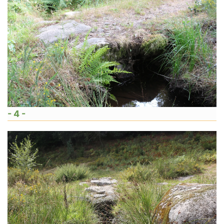
- 4 -