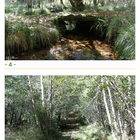
- 4 -