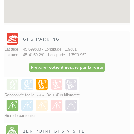
GPS PARKING
Latitude :
45.699803 -
Longitude:
1.9861
Latitude :
45°41'59.29" -
Longitude:
1°59'9.96"
Préparer votre itinéraire par la route
Randonnée facile
De + d'un kilomètre
et/ou
Rien de particulier
1ER POINT GPS VISITE