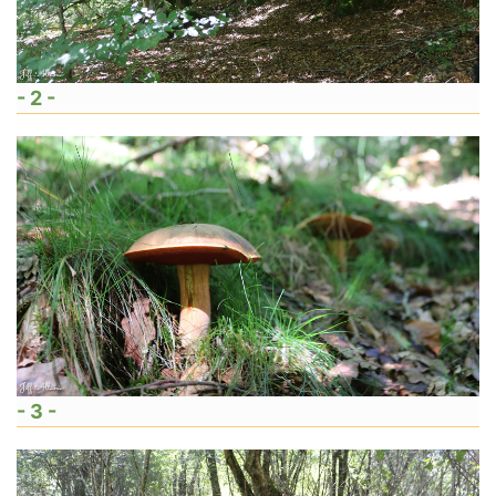
- 2 -
- 3 -