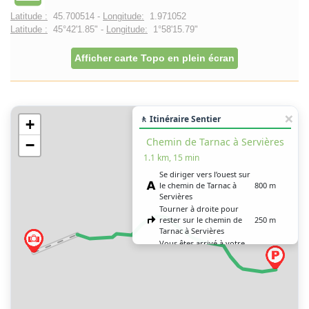
Latitude :
45.700514 -
Longitude:
1.971052
Latitude :
45°42'1.85" -
Longitude:
1°58'15.79"
Afficher carte Topo en plein écran
🚶 Itinéraire Sentier
+
Chemin de Tarnac à Servières
−
1.1 km, 15 min
Se diriger vers l’ouest sur
le chemin de Tarnac à
800 m
Servières
Tourner à droite pour
rester sur le chemin de
250 m
Tarnac à Servières
Vous êtes arrivé à votre
0 m
destination, sur la gauche