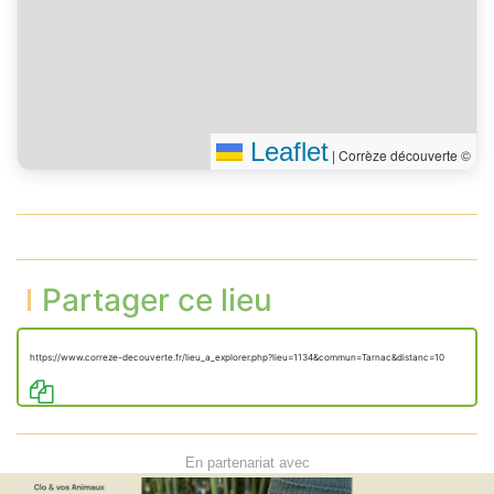
Leaflet
|
Corrèze découverte ©
Partager ce lieu
https://www.correze-decouverte.fr/lieu_a_explorer.php?lieu=1134&commun=Tarnac&distanc=10
En partenariat avec