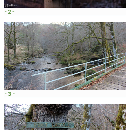
- 2 -
- 3 -