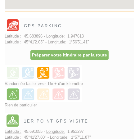
GPS PARKING
Latitude :
45.683896 -
Longitude:
1.947613
Latitude :
45°41'2.03" -
Longitude:
1°56'51.41"
Préparer votre itinéraire par la route
Randonnée facile
De + d'un kilomètre
et/ou
Rien de particulier
1ER POINT GPS VISITE
Latitude :
45.691055 -
Longitude:
1.953297
Latitude :
45°41'27.80" -
Longitude:
1°57'11.87"