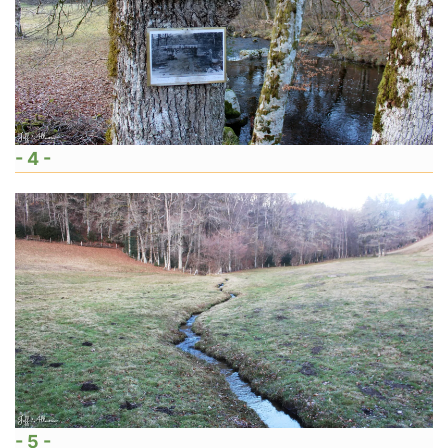
- 4 -
- 5 -