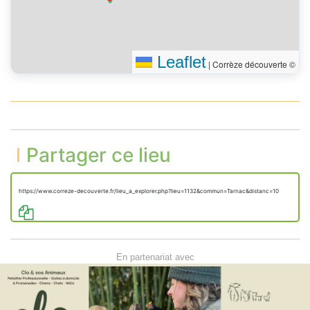
Leaflet
|
Corrèze découverte ©
Partager ce lieu
https://www.correze-decouverte.fr/lieu_a_explorer.php?lieu=1132&commun=Tarnac&distanc=10
En partenariat avec