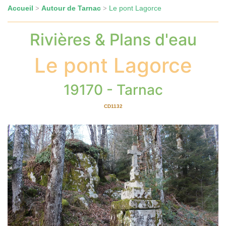
Accueil
Autour de Tarnac
Le pont Lagorce
>
>
Rivières & Plans d'eau
Le pont Lagorce
19170 - Tarnac
CD1132