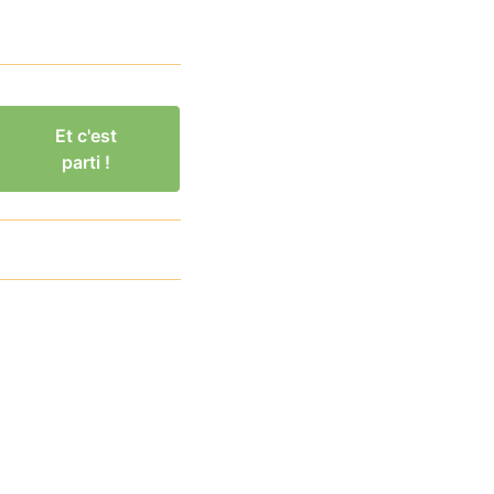
Et c'est
parti !