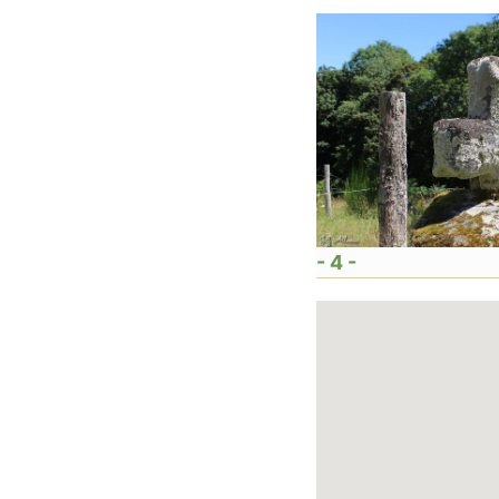
- 4 -