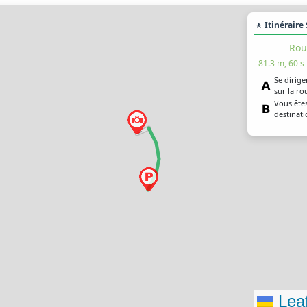
🚶 Itinéraire
Rou
81.3 m, 60 s
Se dirige
sur la r
Vous êtes
destinati
Leaf