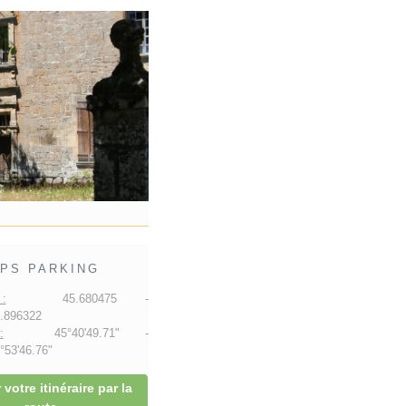
PS PARKING
:
45.680475 -
.896322
:
45°40'49.71" -
53'46.76"
 votre itinéraire par la