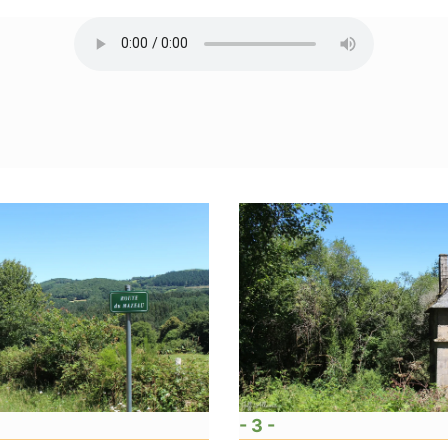
- 3 -