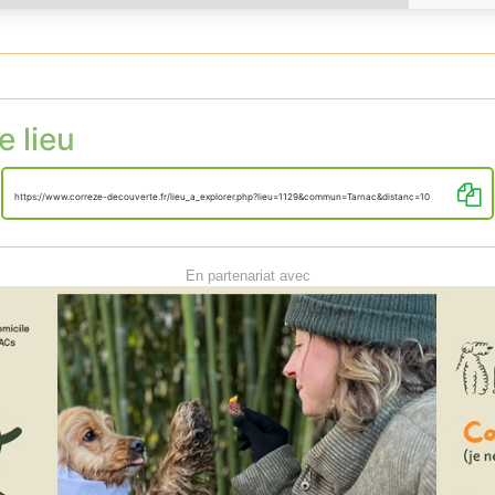
e lieu
https://www.correze-decouverte.fr/lieu_a_explorer.php?lieu=1129&commun=Tarnac&distanc=10
En partenariat avec