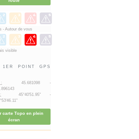
route
 - Autour de vous
is visible
1ER POINT GPS
:
45.681098 -
.896143
:
45°40'51.95" -
53'46.11"
r carte Topo en plein
écran