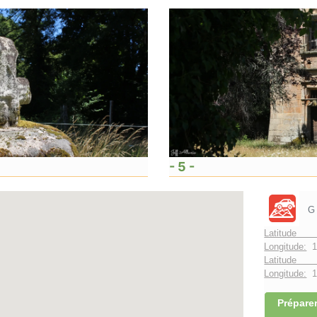
- 5 -
G
Latitude 
Longitude:
1
Latitude 
Longitude:
1°
Préparer