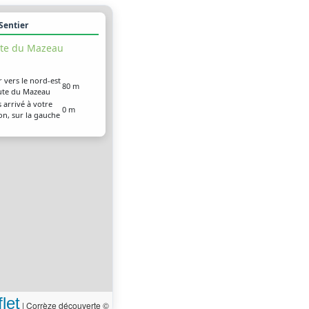
 Sentier
te du Mazeau
r vers le nord-est
80 m
oute du Mazeau
 arrivé à votre
0 m
on, sur la gauche
let
|
Corrèze découverte ©