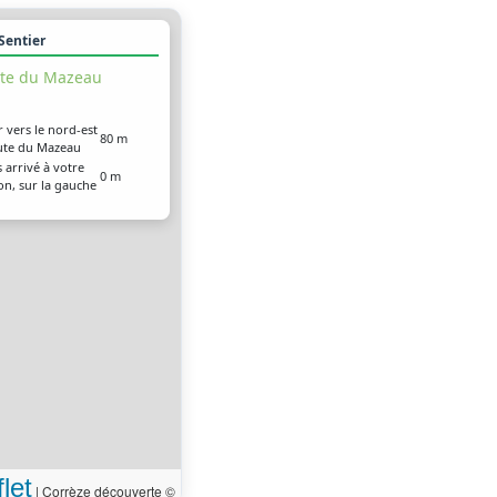
 Sentier
te du Mazeau
r vers le nord-est
80 m
oute du Mazeau
 arrivé à votre
0 m
on, sur la gauche
let
|
Corrèze découverte ©