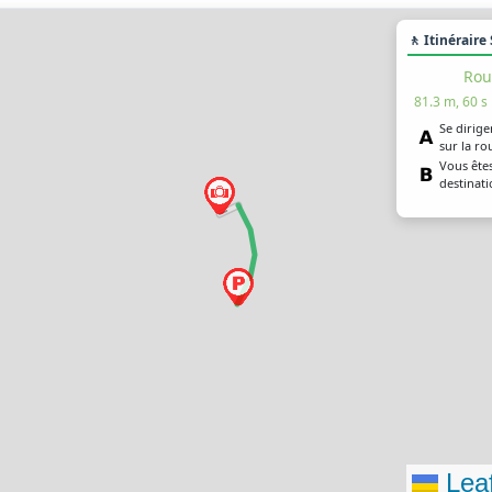
🚶 Itinéraire
Rou
81.3 m, 60 s
Se dirige
sur la r
Vous êtes
destinati
Leaf