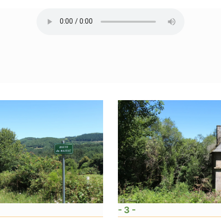
- 3 -