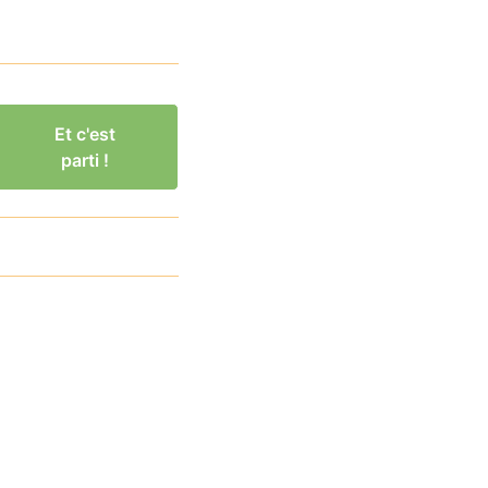
Et c'est
parti !