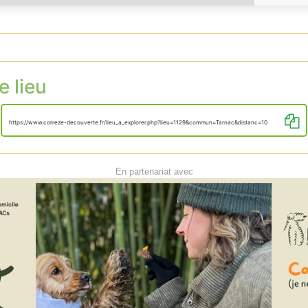
e lieu
https://www.correze-decouverte.fr/lieu_a_explorer.php?lieu=1129&commun=Tarnac&distanc=10
En partenariat avec