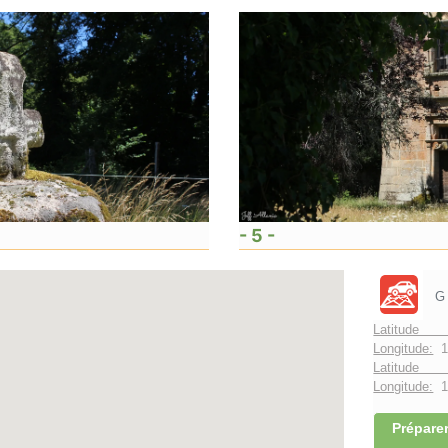
- 5 -
G
Latitude 
Longitude:
1
Latitude 
Longitude:
1°
Préparer