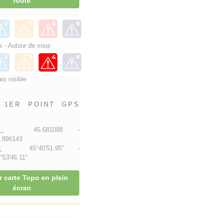
route
 - Autour de vous
is visible
1ER POINT GPS
:
45.681098 -
.896143
:
45°40'51.95" -
53'46.11"
r carte Topo en plein
écran