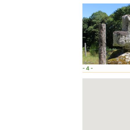
- 4 -