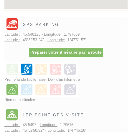
GPS PARKING
Latitude :
45.548123 -
Longitude:
1.797659
Latitude :
45°32'53.24" -
Longitude:
1°47'51.57"
Préparer votre itinéraire par la route
Promenande facile
De - d'un kilomètre
et/ou
Rien de particulier
1ER POINT GPS VISITE
Latitude :
45.5497 -
Longitude:
1.79616
Latitude :
45°32'58.92" -
Longitude:
1°47'46.18"