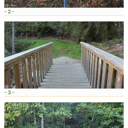
- 2 -
- 3 -