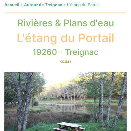
Accueil
Autour de Treignac
L'étang du Portail
>
>
Rivières & Plans d'eau
L'étang du Portail
19260 - Treignac
CD1123