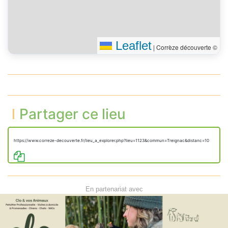
Leaflet
|
Corrèze découverte ©
Partager ce lieu
https://www.correze-decouverte.fr/lieu_a_explorer.php?lieu=1123&commun=Treignac&distanc=10
En partenariat avec