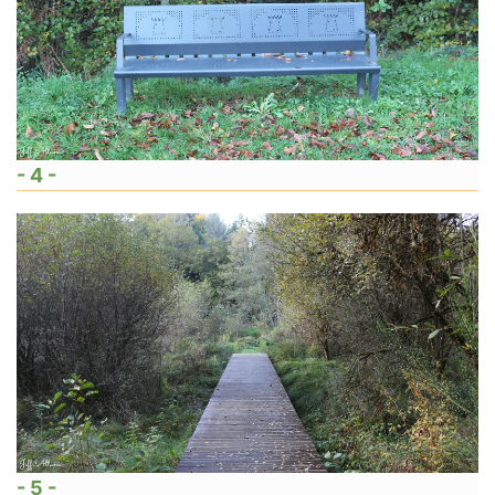
- 4 -
- 5 -