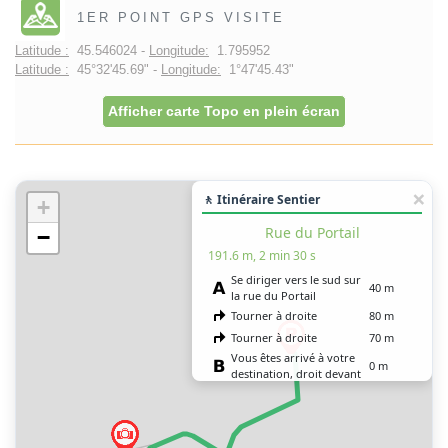
1ER POINT GPS VISITE
Latitude :
45.546024 -
Longitude:
1.795952
Latitude :
45°32'45.69" -
Longitude:
1°47'45.43"
Afficher carte Topo en plein écran
🚶 Itinéraire Sentier
+
Rue du Portail
−
191.6 m, 2 min 30 s
Se diriger vers le sud sur
40 m
la rue du Portail
Tourner à droite
80 m
Tourner à droite
70 m
Vous êtes arrivé à votre
0 m
destination, droit devant