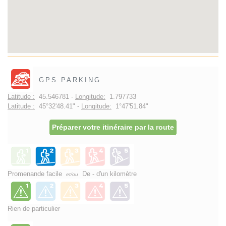
GPS PARKING
Latitude :
45.546781 -
Longitude:
1.797733
Latitude :
45°32'48.41" -
Longitude:
1°47'51.84"
Préparer votre itinéraire par la route
Promenande facile
De - d'un kilomètre
et/ou
Rien de particulier