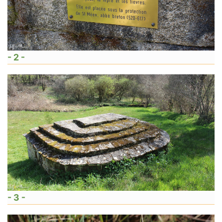
- 2 -
- 3 -