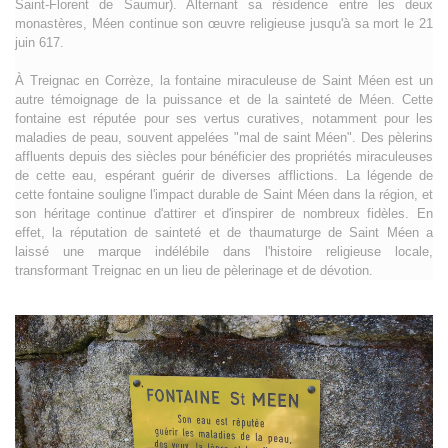
Saint-Florent de Saumur). Alternant sa résidence entre les deux
monastères, Méen continue son œuvre religieuse jusqu'à sa mort le 21
juin 617.
À Treignac en Corrèze, la fontaine miraculeuse de Saint Méen est un
autre témoignage de la puissance et de la sainteté de Méen. Cette
fontaine est réputée pour ses vertus curatives, notamment pour les
maladies de peau, souvent appelées "mal de saint Méen". Des pèlerins
affluents depuis des siècles pour bénéficier des propriétés miraculeuses
de cette eau, espérant guérir de diverses afflictions. La légende de
cette fontaine souligne l'impact durable de Saint Méen dans la région, et
son héritage continue d'attirer et d'inspirer de nombreux fidèles. En
effet, la réputation de sainteté et de thaumaturge de Saint Méen a
laissé une marque indélébile dans l'histoire religieuse locale,
transformant Treignac en un lieu de pèlerinage et de dévotion.