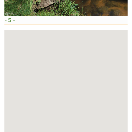
- 5 -