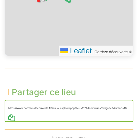
Leaflet
|
Corrèze découverte ©
Partager ce lieu
https://www.correze-decouverte.fr/lieu_a_explorer.php?lieu=1122&commun=Treignac&distanc=10
En partenariat avec