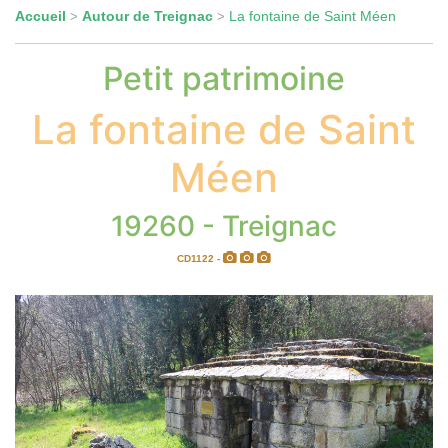
Accueil
Autour de Treignac
La fontaine de Saint Méen
>
>
Petit patrimoine
La fontaine de Saint
Méen
19260 - Treignac
CD1122 -