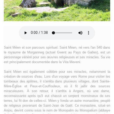
Saint Méen et son parcours spirituel. Saint Méen, né vers l'an 540 dans
le royaume de Morgannwg (actuel Gwent au Pays de Galles), est un
personnage vénéré pour ses œuvres religieuses et ses miracles. Sa vie
est principalement documentée dans la Vita Meveni.
Saint Méen est également célèbre pour ses miracles, notamment la
création de sources d'eau. Lors d'un voyage vers Rome pour visiter les
tombeaux des apôtres, il s'arrêta dans plusieurs villages, dont Sainte-
Mère-Église et Peux-et-Couffouleux, où il fit jaillir des sources
miraculeuses. À son retour, il s'arrêta à Angers, où une dame,
reconnaissante après qu'il eut chassé un serpent monstrueux de ses
terres, lui fit don de celles-ci. Méen y fonda un autre monastère, peuplé
de religieux provenant de Saint-Jean de Gaël. Ce monastère, situé en
Anjou, devint connu sous le nom de Monopalm ou Monopalium (abbaye