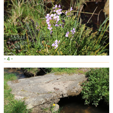
- 4 -