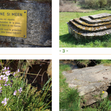
- 3 -