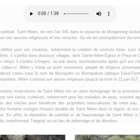
spirituel. Saint Méen, né vers l'an 540 dans le royaume de Morgannwg (actu
ur ses œuvres religieuses et ses miracles. Sa vie est principalement docum
élèbre pour ses miracles, notamment la création de sources d'eau. Lors
res, il s'arrêta dans plusieurs villages, dont Sainte-Mère-Église et Peux-et-Couf
 retour, il s'arrêta à Angers, où une dame, reconnaissante après qu'il eut 
de celles-ci. Méen y fonda un autre monastère, peuplé de religieux provena
 devint connu sous le nom de Monopalm ou Monopalium (abbaye Saint-Flore
nastères, Méen continue son œuvre religieuse jusqu'à sa mort le 21 juin 617.
fontaine miraculeuse de Saint Méen est un autre témoignage de la puissance
pour ses vertus curatives, notamment pour les maladies de peau, souvent a
uis des siècles pour bénéficier des propriétés miraculeuses de cette eau, 
ette fontaine souligne l'impact durable de Saint Méen dans la région, et son h
les. En effet, la réputation de sainteté et de thaumaturge de Saint Méen a 
cale, transformant Treignac en un lieu de pèlerinage et de dévotion.