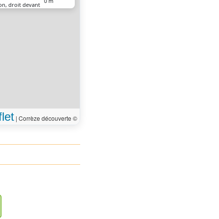
0 m
on, droit devant
let
|
Corrèze découverte ©