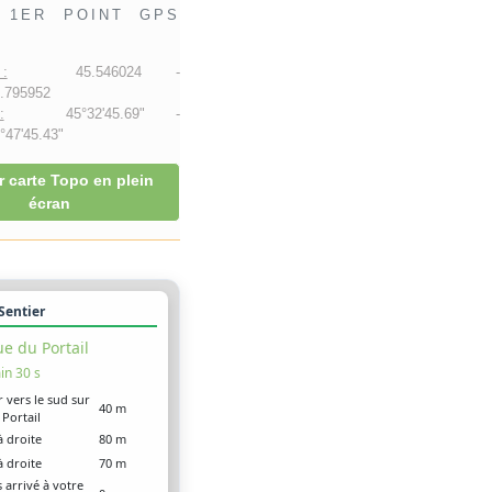
1ER POINT GPS
:
45.546024 -
.795952
:
45°32'45.69" -
47'45.43"
r carte Topo en plein
écran
 Sentier
e du Portail
in 30 s
r vers le sud sur
40 m
 Portail
à droite
80 m
à droite
70 m
 arrivé à votre