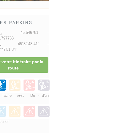
PS PARKING
:
45.546781 -
.797733
:
45°32'48.41" -
47'51.84"
 votre itinéraire par la
route
e facile
De - d'un
et/ou
culier