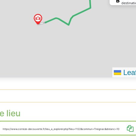
destinati
Leaf
e lieu
https://www.correze-decouverte.fr/lieu_a_explorer.php?lieu=1122&commun=Treignac&distanc=10