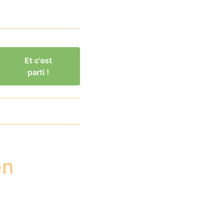
Et c'est
parti !
en