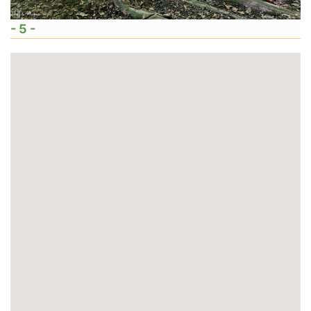
- 5 -