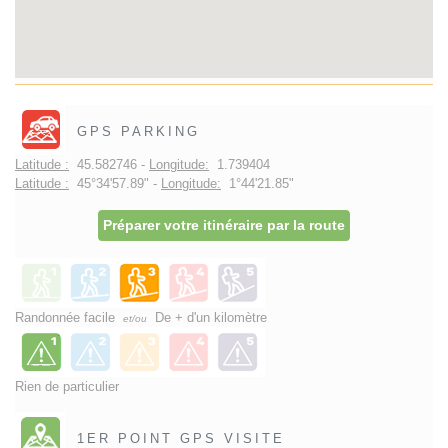
GPS PARKING
Latitude :
45.582746 -
Longitude:
1.739404
Latitude :
45°34'57.89" -
Longitude:
1°44'21.85"
Préparer votre itinéraire par la route
Randonnée facile
De + d'un kilomètre
et/ou
Rien de particulier
1ER POINT GPS VISITE