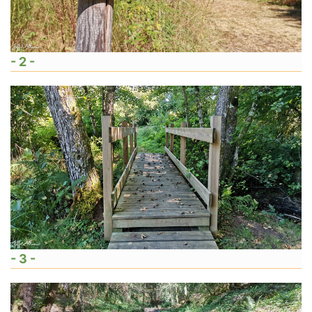
- 2 -
- 3 -