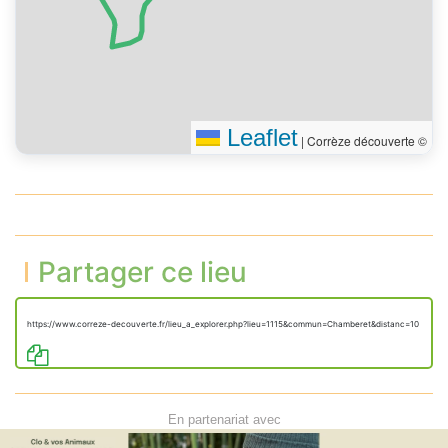
Saint-Hilaire (D 160)
Tourner à droite sur la
300 m
route de Meyrignac
Tourner légèrement à
350 m
droite
Vous êtes arrivé à votre
0 m
destination, sur la gauche
Leaflet
|
Corrèze découverte ©
Partager ce lieu
https://www.correze-decouverte.fr/lieu_a_explorer.php?lieu=1115&commun=Chamberet&distanc=10
En partenariat avec