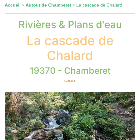
Accueil
Autour de Chamberet
La cascade de Chalard
>
>
Rivières & Plans d'eau
La cascade de
Chalard
19370 - Chamberet
CD1115