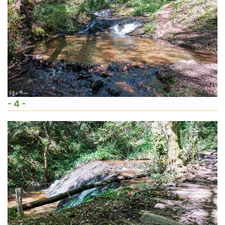
- 4 -