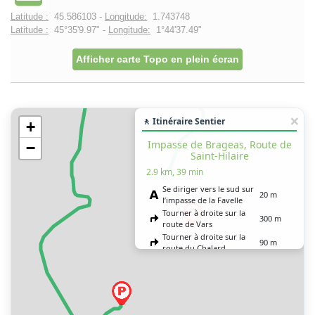
Latitude :
45.586103 -
Longitude:
1.743748
Latitude :
45°35'9.97" -
Longitude:
1°44'37.49"
Afficher carte Topo en plein écran
🚶 Itinéraire Sentier
+
Impasse de Brageas, Route de
−
Saint-Hilaire
2.9 km, 39 min
Se diriger vers le sud sur
20 m
l’impasse de la Favelle
Tourner à droite sur la
300 m
route de Vars
Tourner à droite sur la
90 m
route du Chalard
Continuer tout droit sur
800 m
l’impasse de Brageas
Tourner à gauche
700 m
Continuer légèrement à
droite sur la route de
350 m