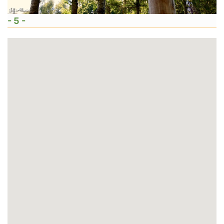
- 5 -