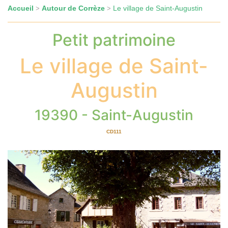
Accueil
Autour de Corrèze
Le village de Saint-Augustin
>
>
Petit patrimoine
Le village de Saint-
Augustin
19390 - Saint-Augustin
CD111