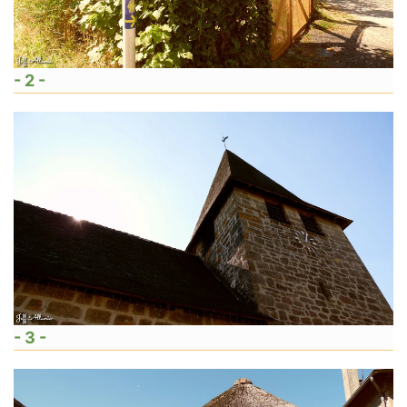
- 2 -
- 3 -