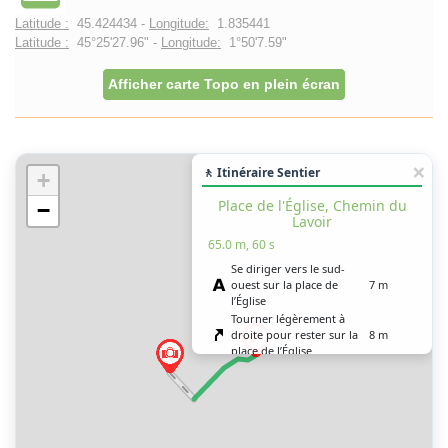
Latitude :
45.424434 -
Longitude:
1.835441
Latitude :
45°25'27.96" -
Longitude:
1°50'7.59"
Afficher carte Topo en plein écran
🚶 Itinéraire Sentier
+
Place de l'Église, Chemin du
−
Lavoir
65.0 m, 60 s
Se diriger vers le sud-
ouest sur la place de
7 m
l’Église
Tourner légèrement à
droite pour rester sur la
8 m
place de l’Église
Tourner légèrement à
gauche sur le chemin du
50 m
Lavoir
Vous êtes arrivé à votre
0 m
destination, sur la droite