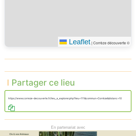
Leaflet
|
Corrèze découverte ©
Partager ce lieu
https://www.correze-decouverte.fr/lieu_a_explorer.php?lieu=111&commun=Corrèze&distanc=10
En partenariat avec