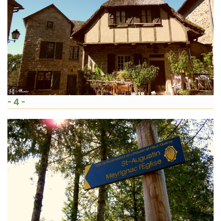
- 4 -