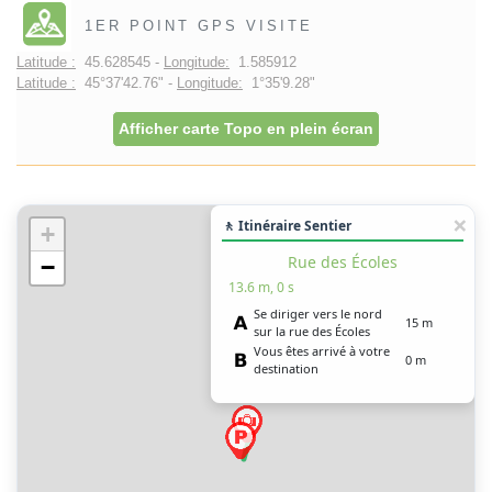
1ER POINT GPS VISITE
Latitude :
45.628545 -
Longitude:
1.585912
Latitude :
45°37'42.76" -
Longitude:
1°35'9.28"
Afficher carte Topo en plein écran
🚶 Itinéraire Sentier
+
Rue des Écoles
−
13.6 m, 0 s
Se diriger vers le nord
15 m
sur la rue des Écoles
Vous êtes arrivé à votre
0 m
destination