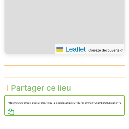
Leaflet
|
Corrèze découverte ©
Partager ce lieu
https://www.correze-decouverte.fr/lieu_a_explorer.php?lieu=1107&commun=Chamberet&distanc=10