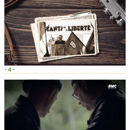
- 4 -