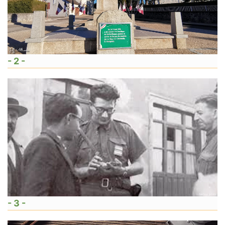
- 2 -
- 3 -