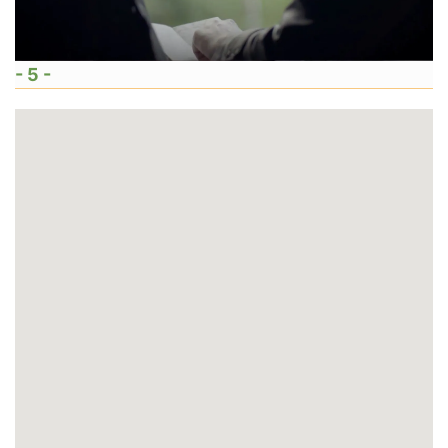
- 5 -