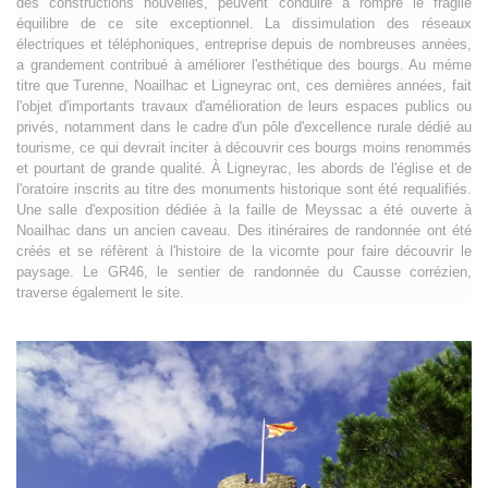
des constructions nouvelles, peuvent conduire à rompre le fragile
équilibre de ce site exceptionnel. La dissimulation des réseaux
électriques et téléphoniques, entreprise depuis de nombreuses années,
a grandement contribué à améliorer l'esthétique des bourgs. Au méme
titre que Turenne, Noailhac et Ligneyrac ont, ces dernières années, fait
l'objet d'importants travaux d'amélioration de leurs espaces publics ou
privés, notamment dans le cadre d'un pôle d'excellence rurale dédié au
tourisme, ce qui devrait inciter à découvrir ces bourgs moins renommés
et pourtant de grande qualité. À Ligneyrac, les abords de l'église et de
l'oratoire inscrits au titre des monuments historique sont été requalifiés.
Une salle d'exposition dédiée à la faille de Meyssac a été ouverte à
Noailhac dans un ancien caveau. Des itinéraires de randonnée ont été
créés et se réfèrent à l'histoire de la vicomte pour faire découvrir le
paysage. Le GR46, le sentier de randonnée du Causse corrézien,
traverse également le site.