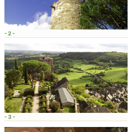
- 2 -
- 3 -