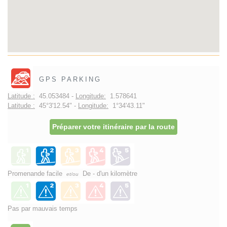
GPS PARKING
Latitude :
45.053484 -
Longitude:
1.578641
Latitude :
45°3'12.54" -
Longitude:
1°34'43.11"
Préparer votre itinéraire par la route
Promenande facile
De - d'un kilomètre
et/ou
Pas par mauvais temps