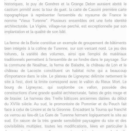
historiques, le puy de Gondres et la Grange Delon auraient abrité le
castrum primitif avec la tour de guet: la carte de Cassini première carte
topographique à représenter l'ensemble du royaume de France le
nomme "Vieux Turenne". Plusieurs ensembles ont une forte identité
architecturale. La Vigère, village-rue perché, est exceptionnelle par son
implantation et la qualité de son bâti.
La ferme de la Borie constitue un exemple de groupement de bâtiments
bien intégrés à la colline de Turenne, sur son versant nord. Le jeu des
toitures, la variété des volumes, ainsi que l'emploi de matériaux
traditionnels permettent à l'ensemble de se fondre dans le paysage. Sur
la commune de Noailhac, la ferme de Baladre, le château de Lon et le
château de Lacoste constituent un habitat riche qui a beaucoup
d'importance dans le site. Le plateau de Ligneyrac délimite nettement le
site à l'est, dont la limite correspond avec le vallon du Rieux Mort. Le
bourg de Ligneyrac, qui surplombe ce vallon, possède des
constructions d'une grande qualité architecturale, faites de grès rouge et
de brasier. Le hameau des Treille bâtisses anciennes datées du début
du XVIIè siècle. Au sud, le promontoire de Pommier et du Peuch fait
face à celui de Linoire et de la Gironnie. Encadrant la Tourna qui franchit
ce verrou au lieu-dit La Gare de Turenne ferment logiquement le site au
sud. En raison de la très grande sensibilité paysagère du site et des
covisibilités multiples, toutes les modifications, liées en particulier à