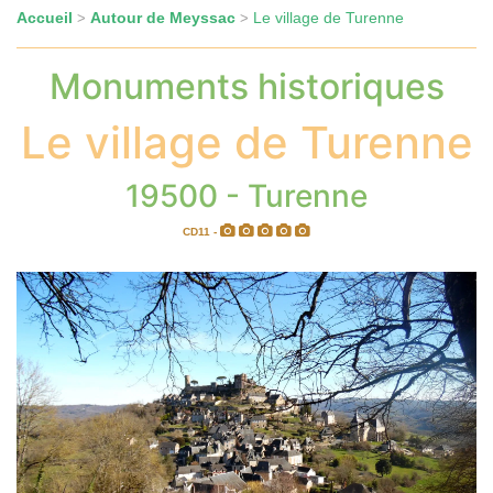
Accueil
Autour de Meyssac
Le village de Turenne
>
>
Monuments historiques
Le village de Turenne
19500 - Turenne
CD11 -