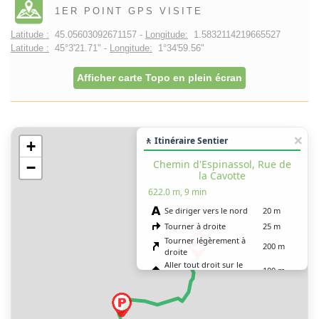
1ER POINT GPS VISITE
Latitude :
45.05603092671157 -
Longitude:
1.5832114219665527
Latitude :
45°3'21.71" -
Longitude:
1°34'59.56"
Afficher carte Topo en plein écran
🚶 Itinéraire Sentier
+
Chemin d'Espinassol, Rue de
−
la Cavotte
622.0 m, 9 min
Se diriger vers le nord
20 m
Tourner à droite
25 m
Tourner légèrement à
200 m
droite
Aller tout droit sur le
100 m
chemin d’Espinassol
Tourner à droite sur la
25 m
place de la Halle
Tourner à gauche sur la
100 m