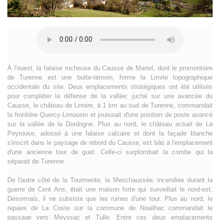
À l'ouest, la falaise rocheuse du Causse de Martel, dont le promontoire
de Turenne est une butte-témoin, forme la Limite topographique
occidentale du site. Deux emplacements stratégiques ont été utilisés
pour compléter la défense de la vallée: juché sur une avancée du
Causse, le château de Linoire, à 1 km au sud de Turenne, commandait
la frontière Quercy-Limousin et jouissait d'une position de poste avancé
sur la vallée de la Dordogne. Plus au nord, le château actuel de La
Peyrouse, adossé à une falaise calcaire et dont la façade blanche
s'inscrit dans le paysage de rebord du Causse, est bâti à l'emplacement
d'une ancienne tour de guet. Celle-ci surplombait la combe qui la
séparait de Turenne.
De l'autre côté de la Tourmente, la Meschaussée, incendiée durant la
guerre de Cent Ans, était une maison forte qui surveillait le nord-est.
Désormais, il ne subsiste que les ruines d'une tour. Plus au nord, le
repaire de La Coste sur la commune de Noailhac commandait le
passage vers Meyssac et Tulle. Entre ces deux emplacements