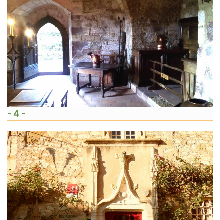
- 4 -