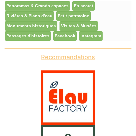
Panoramas & Grands espaces
En secret
Rivières & Plans d'eau
Petit patrmoine
Monuments historiques
Visites & Musées
Passages d'histoires
Facebook
Instagram
Recommandations