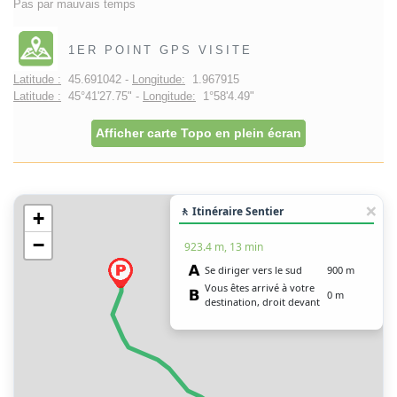
Pas par mauvais temps
1ER POINT GPS VISITE
Latitude :
45.691042 -
Longitude:
1.967915
Latitude :
45°41'27.75" -
Longitude:
1°58'4.49"
Afficher carte Topo en plein écran
🚶 Itinéraire Sentier
+
−
923.4 m, 13 min
Se diriger vers le sud
900 m
Vous êtes arrivé à votre
0 m
destination, droit devant