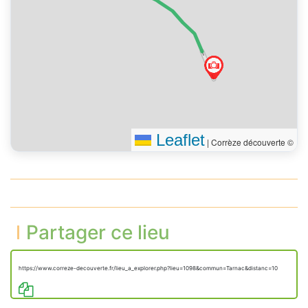
Leaflet
|
Corrèze découverte ©
Partager ce lieu
https://www.correze-decouverte.fr/lieu_a_explorer.php?lieu=1098&commun=Tarnac&distanc=10