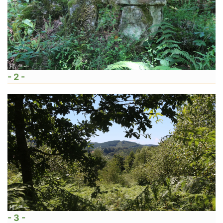
- 2 -
- 3 -