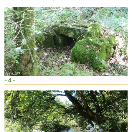
- 4 -