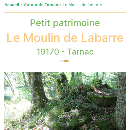
Accueil
Autour de Tarnac
Le Moulin de Labarre
>
>
Petit patrimoine
Le Moulin de Labarre
19170 - Tarnac
CD1098