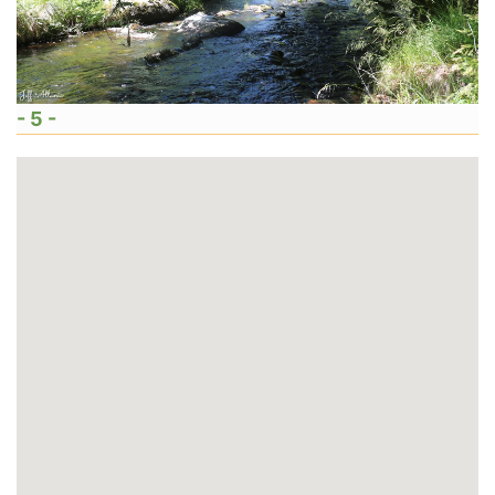
- 5 -