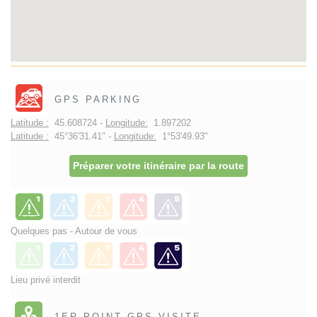
GPS PARKING
Latitude :
45.608724 -
Longitude:
1.897202
Latitude :
45°36'31.41" -
Longitude:
1°53'49.93"
Préparer votre itinéraire par la route
Quelques pas - Autour de vous
Lieu privé interdit
1ER POINT GPS VISITE