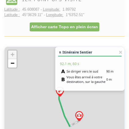
Latitude :
45.608087 -
Longitude:
1.89792
Latitude :
45°36'29.11" -
Longitude:
1°53'52.51"
Afficher carte Topo en plein écran
🚶 Itinéraire Sentier
+
−
92.1 m, 60 s
Se diriger vers le sud
90 m
Vous êtes arrivé à votre
0 m
destination, sur la gauche