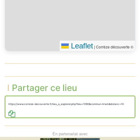
Leaflet
|
Corrèze découverte ©
Partager ce lieu
https://www.correze-decouverte.fr/lieu_a_explorer.php?lieu=1090&commun=Viam&distanc=10
En partenariat avec