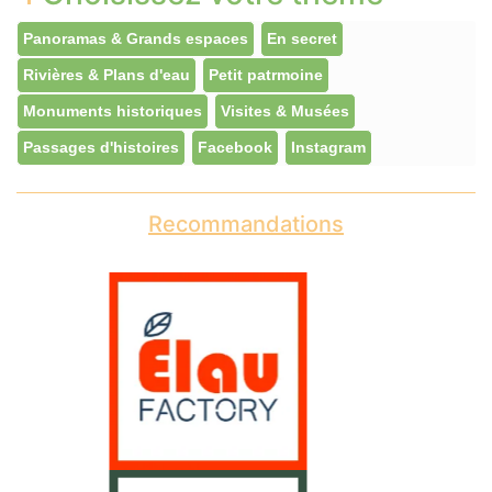
Panoramas & Grands espaces
En secret
Rivières & Plans d'eau
Petit patrmoine
Monuments historiques
Visites & Musées
Passages d'histoires
Facebook
Instagram
Recommandations