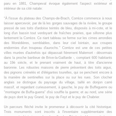
paru en 1881, Champeval évoque également l'aspect extérieur et
intérieur de sa cité natale:
"À l'issue du plateau des Champs-de-Brach, Corrèze commence à nous
laisser apercevoir, par de là les gorges sauvages de la rivière, le groupe
pressé de ses toits d'ardoise teintés de bleu, disposés à mi-cote, et le
long d'un bassin tout verdoyant de fraîches prairies, que sillonne plus
lentement la Corrèze. Ce riant tableau se ferme sur les cimes arrondies
des Monédières, semblables, dans leur ciel lointain, aux croupes
endormies d'un troupeau d'aurochs." Corrèze est une de ces petites
villes murées d'autrefois qui dépassait fièrement Malemort - désormais
dans la proche banlieue de Brive-la-Gaillarde -, comptant 600 habitants
au 19è siècle, et le prenant vraiment de haut, à titre d'ancienne
baronnie. Les robustes maisons de pierre présentent des toits aigus,
des pignons crénelés et d'élégantes tourelles, qui se penchent encore à
la manière de sentinelles sur la place ou sur les rues. Son clocher
anglais se distingue du paysage du village, taillé en donjon carré
massif, et regardant curieusement, à gauche, le puy de Buffeguerre ou
"montagne de Buffa-guerra" d'où souffle la guerre; et au nord, une série
de puys dont le puy Grand, le puy de Feyt et le puy de Chabrier.
Un parcours fléché invite le promeneur à découvrir la cité historique.
Trois monuments sont inscrits à l'inventaire supplémentaire des