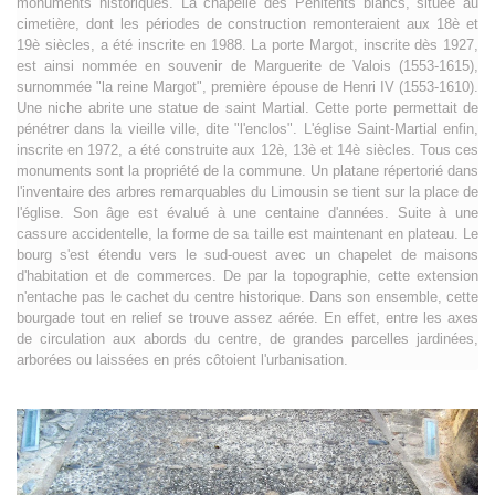
monuments historiques. La chapelle des Pénitents blancs, située au
cimetière, dont les périodes de construction remonteraient aux 18è et
19è siècles, a été inscrite en 1988. La porte Margot, inscrite dès 1927,
est ainsi nommée en souvenir de Marguerite de Valois (1553-1615),
surnommée "la reine Margot", première épouse de Henri IV (1553-1610).
Une niche abrite une statue de saint Martial. Cette porte permettait de
pénétrer dans la vieille ville, dite "l'enclos". L'église Saint-Martial enfin,
inscrite en 1972, a été construite aux 12è, 13è et 14è siècles. Tous ces
monuments sont la propriété de la commune. Un platane répertorié dans
l'inventaire des arbres remarquables du Limousin se tient sur la place de
l'église. Son âge est évalué à une centaine d'années. Suite à une
cassure accidentelle, la forme de sa taille est maintenant en plateau. Le
bourg s'est étendu vers le sud-ouest avec un chapelet de maisons
d'habitation et de commerces. De par la topographie, cette extension
n'entache pas le cachet du centre historique. Dans son ensemble, cette
bourgade tout en relief se trouve assez aérée. En effet, entre les axes
de circulation aux abords du centre, de grandes parcelles jardinées,
arborées ou laissées en prés côtoient l'urbanisation.