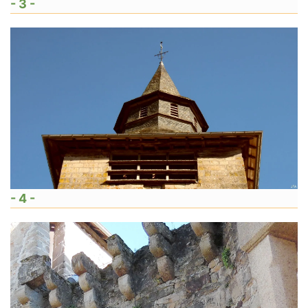
- 3 -
- 4 -