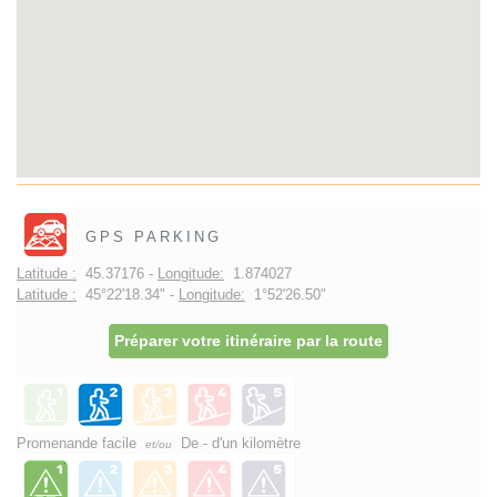
GPS PARKING
Latitude :
45.37176 -
Longitude:
1.874027
Latitude :
45°22'18.34" -
Longitude:
1°52'26.50"
Préparer votre itinéraire par la route
Promenande facile
De - d'un kilomètre
et/ou