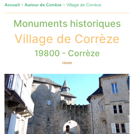
Accueil
Autour de Corrèze
Village de Corrèze
>
>
Monuments historiques
Village de Corrèze
19800 - Corrèze
CD109