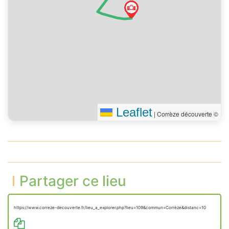
destination
Leaflet
|
Corrèze découverte ©
Partager ce lieu
https://www.correze-decouverte.fr/lieu_a_explorer.php?lieu=109&commun=Corrèze&distanc=10