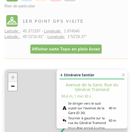
Rien de particulier
1ER POINT GPS VISITE
Latitude :
45.371337 -
Longitude:
1.874546
Latitude :
45°22'16.81" -
Longitude:
1°52'28.37"
Afficher carte Topo en plein écran
🚶 Itinéraire Sentier
+
Avenue de la Gare, Rue du
−
Général Tramond
96.6 m, 1 min 30 s
Se diriger vers le sud-
ouest sur l’avenue de la
40 m
Gare (D 26)
Tourner à gauche sur la
60 m
rue du Général Tramond
Vous êtes arrivé à votre
1 m