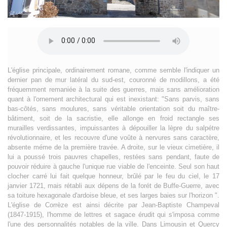
L'église principale, ordinairement romane, comme semble l'indiquer un
dernier pan de mur latéral du sud-est, couronné de modillons, a été
fréquemment remaniée à la suite des guerres, mais sans amélioration
quant à l'ornement architectural qui est inexistant: "Sans parvis, sans
bas-côtés, sans moulures, sans véritable orientation soit du maître-
bâtiment, soit de la sacristie, elle allonge en froid rectangle ses
murailles verdissantes, impuissantes à dépouiller la lèpre du salpétre
révolutionnaire, et les recouvre d'une voûte à nervures sans caractère,
absente méme de la première travée. A droite, sur le vieux cimetière, il
lui a poussé trois pauvres chapelles, restées sans pendant, faute de
pouvoir réduire à gauche l'unique rue viable de l'enceinte. Seul son haut
clocher carré lui fait quelque honneur, brûlé par le feu du ciel, le 17
janvier 1721, mais rétabli aux dépens de la forét de Buffe-Guerre, avec
sa toiture hexagonale d'ardoise bleue, et ses larges baies sur l'horizon ".
L'église de Corrèze est ainsi décrite par Jean-Baptiste Champeval
(1847-1915), l'homme de lettres et sagace érudit qui s'imposa comme
l'une des personnalités notables de la ville. Dans Limousin et Quercy