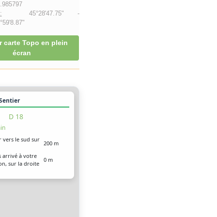
.985797
:
45°28'47.75" -
59'8.87"
r carte Topo en plein
écran
 Sentier
D 18
in
r vers le sud sur
200 m
 arrivé à votre
0 m
on, sur la droite