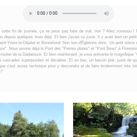
n cette fin de journée, ça ne peux pas faire de mal. non ? Allez zooouuu !
po depuis quelques mois déjà. Et bien j'avais vu juste. Il y avait bien un petit
aint-Yrieix-le-Déjalat et Bonnefond. Non loin d'Égletons donc. Un petit tréso
uze". Nous avions déjà le Pont des "Pierres plates" et "Pont Beau" à Florentin.
 routier de la Dadalouze. Et bien maintenant, je vous présente le magnifique
s cascades superposées et décalées. Et en bas, un bassin plat, juste de quoi
 que c'est assez technique pour y descendre et de faire évidemment très très
!"