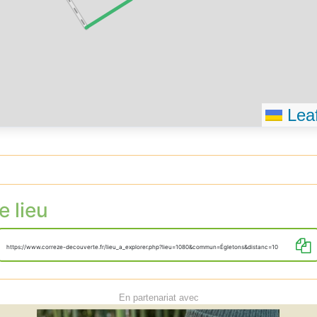
Leaf
e lieu
https://www.correze-decouverte.fr/lieu_a_explorer.php?lieu=1080&commun=Égletons&distanc=10
En partenariat avec