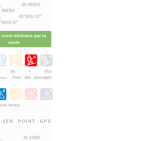
:
45.480851 -
.988354
:
45°28'51.07" -
59'18.07"
 votre itinéraire par la
route
nnée de + d'un
Avec des passages
et/ou
vais temps
1ER POINT GPS
 :
45.47993 -