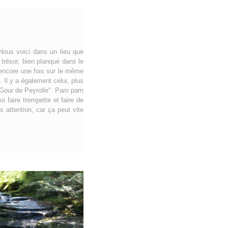
 Nous voici dans un lieu que
 trésor, bien planqué dans le
r encore une fois sur le même
 Il y a également celui, plus
 "Gour de Peyrolle". Pam pam
 faire trempette et faire de
 attention, car ça peut vite