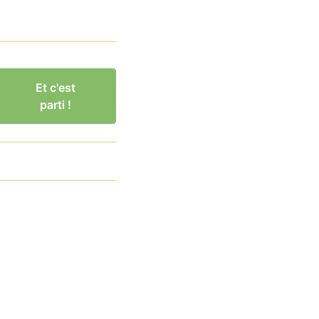
Et c'est
parti !