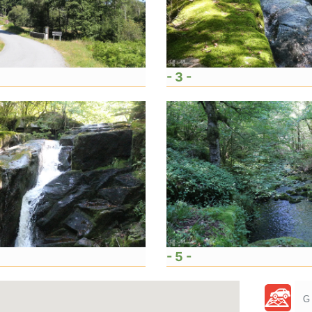
- 3 -
- 5 -
G