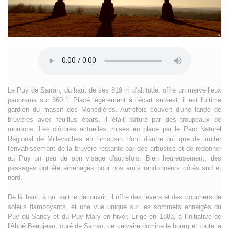
Le Puy de Sarran, du haut de ses 819 m d'altitude, offre un merveilleux
panorama sur 360 °. Placé légèrement à l'écart sud-est, il est l'ultime
gardien du massif des Monédières. Autrefois couvert d'une lande de
bruyères avec feuillus épars, il était pâturé par des troupeaux de
moutons. Les clôtures actuelles, mises en place par le Parc Naturel
Régional de Millevaches en Limousin n'ont d'autre but que de limiter
l'envahissement de la bruyère restante par des arbustes et de redonner
au Puy un peu de son visage d'autrefois. Bien heureusement, des
passages ont été aménagés pour nos amis randonneurs côtés sud et
nord.
De là haut, à qui sait le découvrir, il offre des levers et des couchers de
soleils flamboyants, et une vue unique sur les sommets enneigés du
Puy du Sancy et du Puy Mary en hiver. Erigé en 1883, à l'initiative de
l'Abbé Beaujean, curé de Sarran, ce calvaire domine le bourg et toute la