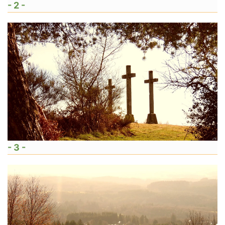
- 2 -
- 3 -