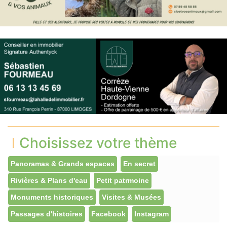
Choisissez votre thème
Panoramas & Grands espaces
En secret
Rivières & Plans d'eau
Petit patrmoine
Monuments historiques
Visites & Musées
Passages d'histoires
Facebook
Instagram