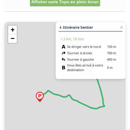
Afficher carte Topo en plein écran
🚶 Itinéraire Sentier
+
−
1.3 km, 18 min
Se diriger vers le nord
150 m
Tourner à droite
700 m
Tourner à gauche
450 m
Vous êtes arrivé à votre
0 m
destination