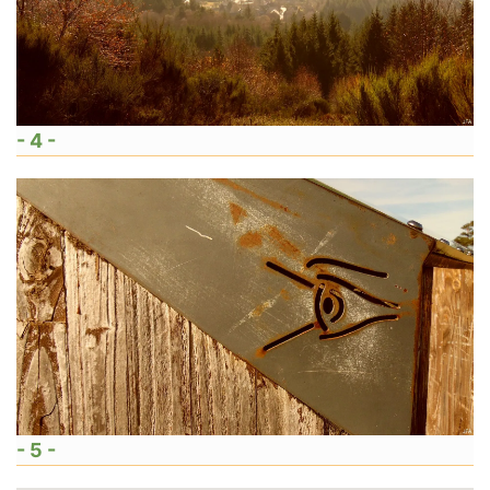
- 4 -
- 5 -