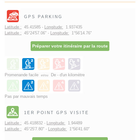
GPS PARKING
Latitude :
45.41585 -
Longitude:
1.937435
Latitude :
45°24'57.06" -
Longitude:
1°56'14.76"
Préparer votre itinéraire par la route
Promenande facile
De - d'un kilomètre
et/ou
Pas par mauvais temps
1ER POINT GPS VISITE
Latitude :
45.418832 -
Longitude:
1.94489
Latitude :
45°25'7.80" -
Longitude:
1°56'41.60"