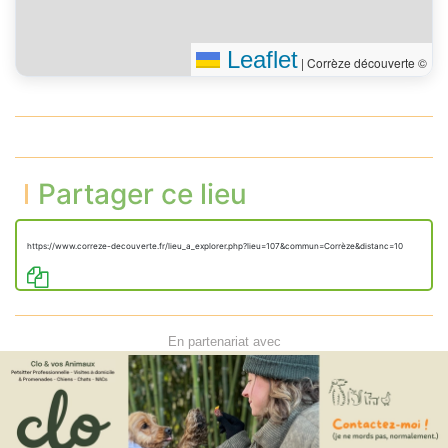
Leaflet
|
Corrèze découverte ©
Partager ce lieu
https://www.correze-decouverte.fr/lieu_a_explorer.php?lieu=107&commun=Corrèze&distanc=10
En partenariat avec