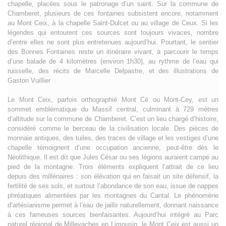
chapelle, placées sous le patronage d’un saint. Sur la commune de
Chamberet, plusieurs de ces fontaines subsistent encore, notamment
au Mont Ceix, à la chapelle Saint-Dulcet ou au village de Ceux. Si les
légendes qui entourent ces sources sont toujours vivaces, nombre
d’entre elles ne sont plus entretenues aujourd’hui. Pourtant, le sentier
des Bonnes Fontaines reste un itinéraire vivant, à parcourir le temps
d’une balade de 4 kilomètres (environ 1h30), au rythme de l’eau qui
ruisselle, des récits de Marcelle Delpastre, et des illustrations de
Gaston Vuillier
Le Mont Ceix, parfois orthographié Mont Cé ou Mont-Cey, est un
sommet emblématique du Massif central, culminant à 729 mètres
d’altitude sur la commune de Chamberet. C’est un lieu chargé d’histoire,
considéré comme le berceau de la civilisation locale. Des pièces de
monnaie antiques, des tuiles, des traces de village et les vestiges d’une
chapelle témoignent d’une occupation ancienne, peut-être dès le
Néolithique. Il est dit que Jules César ou ses légions auraient campé au
pied de la montagne. Trois éléments expliquent l’attrait de ce lieu
depuis des millénaires : son élévation qui en faisait un site défensif, la
fertilité de ses sols, et surtout l’abondance de son eau, issue de nappes
phréatiques alimentées par les montagnes du Cantal. Le phénomène
d’artésianisme permet à l’eau de jaillir naturellement, donnant naissance
à ces fameuses sources bienfaisantes. Aujourd’hui intégré au Parc
naturel régional de Millevaches en Limousin, le Mont Ceix est aussi un