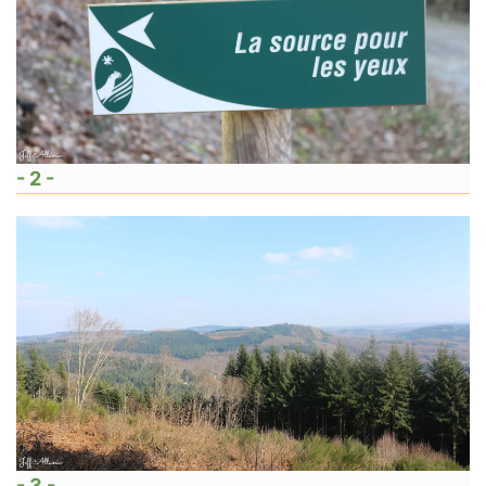
- 2 -
- 3 -