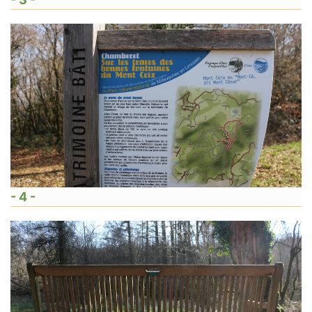
- 4 -