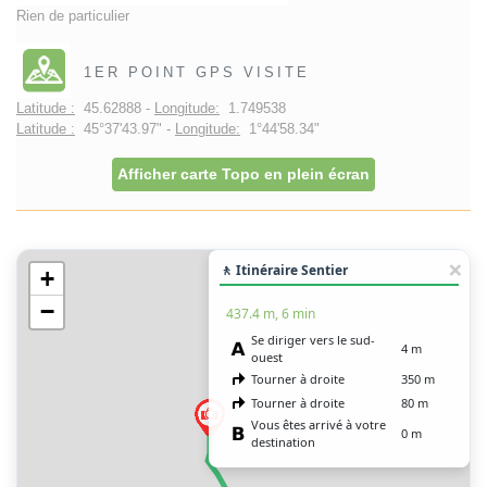
Rien de particulier
1ER POINT GPS VISITE
Latitude :
45.62888 -
Longitude:
1.749538
Latitude :
45°37'43.97" -
Longitude:
1°44'58.34"
Afficher carte Topo en plein écran
🚶 Itinéraire Sentier
+
−
437.4 m, 6 min
Se diriger vers le sud-
4 m
ouest
Tourner à droite
350 m
Tourner à droite
80 m
Vous êtes arrivé à votre
0 m
destination