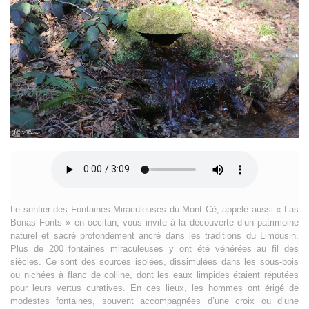
Le sentier des Fontaines Miraculeuses du Mont Cé, appelé aussi « Las
Bonas Fonts » en occitan, vous invite à la découverte d’un patrimoine
naturel et sacré profondément ancré dans les traditions du Limousin.
Plus de 200 fontaines miraculeuses y ont été vénérées au fil des
siècles. Ce sont des sources isolées, dissimulées dans les sous-bois
ou nichées à flanc de colline, dont les eaux limpides étaient réputées
pour leurs vertus curatives. En ces lieux, les hommes ont érigé de
modestes fontaines, souvent accompagnées d’une croix ou d’une