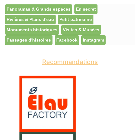
Panoramas & Grands espaces
En secret
Rivières & Plans d'eau
Petit patrmoine
Monuments historiques
Visites & Musées
Passages d'histoires
Facebook
Instagram
Recommandations