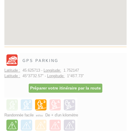
GPS PARKING
Latitude :
45.625713 -
Longitude:
1.752147
Latitude :
45°37'32.57" -
Longitude:
1°45'7.73"
Préparer votre itinéraire par la route
Randonnée facile
De + d'un kilomètre
et/ou