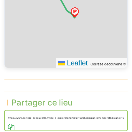
Leaflet
|
Corrèze découverte ©
Partager ce lieu
https://www.correze-decouverte.fr/lieu_a_explorer.php?lieu=1039&commun=Chamberet&distanc=10