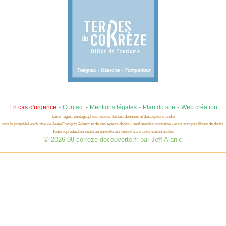
-
-
-
-
En cas d'urgence
Contact
Mentions légales
Plan du site
Web création
Les images, photographies, vidéos, textes, données et descriptions audio
sont la propriété exclusive de Jean-François Allanic et de ses ayants-droits - sauf mention contraire - et ne sont pas libres de droits.
Toute reproduction totale ou partielle est interdit sans autorisation écrite.
© 2026-08 correze-decouverte.fr par Jeff Alanic