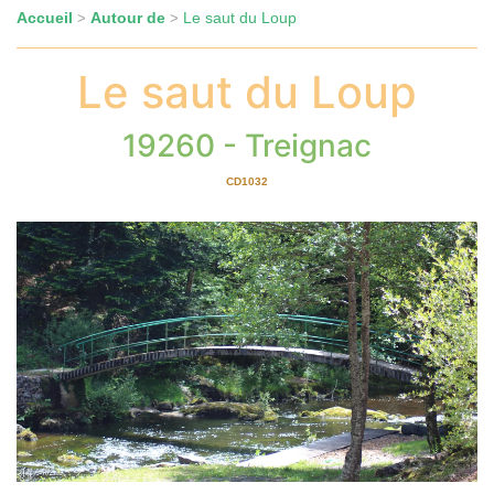
Accueil
Autour de
Le saut du Loup
>
>
Le saut du Loup
19260 - Treignac
CD1032