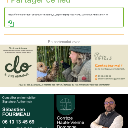
https://www.correze-decouverte.fr/lieu_a_explorer.php?lieu=1032&commun=&distanc=10
En partenariat avec