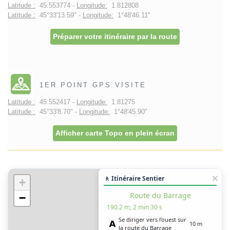
Latitude :
45.553774 -
Longitude:
1.812808
Latitude :
45°33'13.59" -
Longitude:
1°48'46.11"
Préparer votre itinéraire par la route
1ER POINT GPS VISITE
Latitude :
45.552417 -
Longitude:
1.81275
Latitude :
45°33'8.70" -
Longitude:
1°48'45.90"
Afficher carte Topo en plein écran
🚶 Itinéraire Sentier
+
Route du Barrage
−
190.2 m, 2 min 30 s
Se diriger vers l’ouest sur
10 m
la route du Barrage