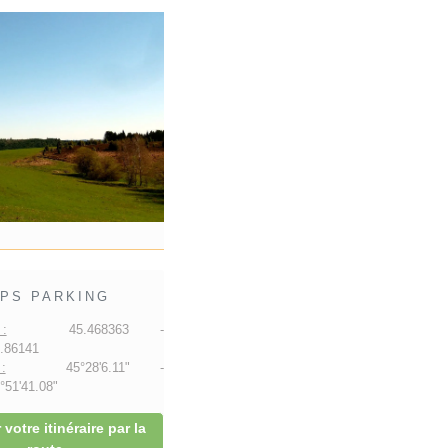
PS PARKING
:
45.468363 -
.86141
:
45°28'6.11" -
51'41.08"
 votre itinéraire par la