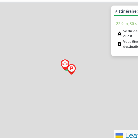
🚶 Itinéraire
22.9 m, 30 s
Se dirige
ouest
Vous êtes
destinat
Leaf