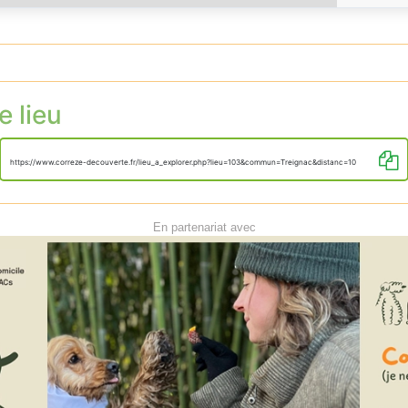
e lieu
https://www.correze-decouverte.fr/lieu_a_explorer.php?lieu=103&commun=Treignac&distanc=10
En partenariat avec