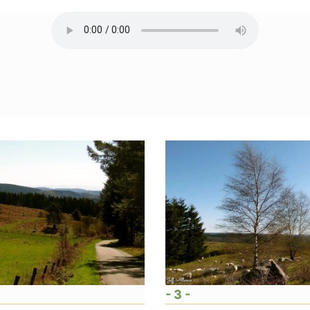
- 3 -