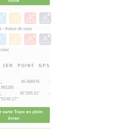
route
 - Autour de vous
culier
1ER POINT GPS
:
45.468476 -
.861185
:
45°28'6.51" -
51'40.27"
r carte Topo en plein
écran