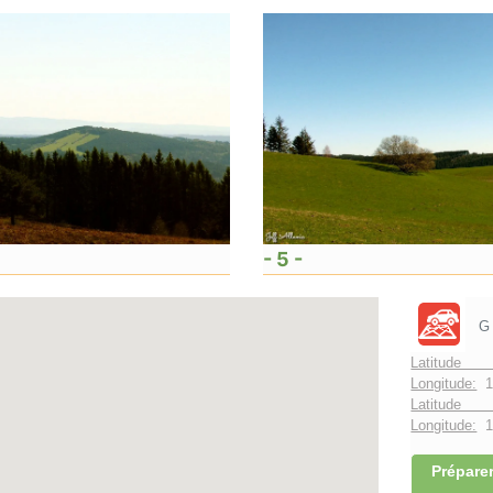
- 5 -
G
Latitude 
Longitude:
1
Latitude 
Longitude:
1°
Préparer