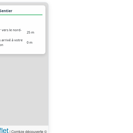
 Sentier
r vers le nord-
25 m
 arrivé à votre
0 m
ion
let
|
Corrèze découverte ©