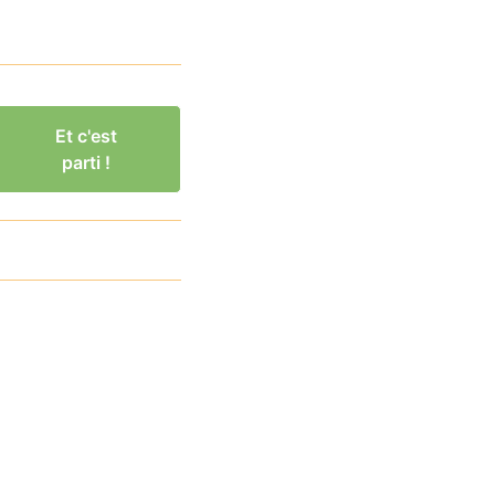
Et c'est
parti !