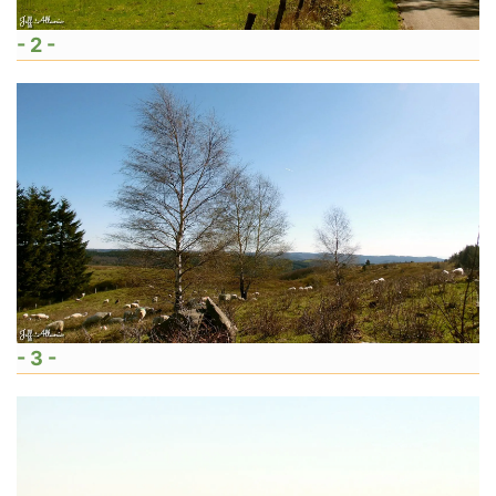
- 2 -
- 3 -