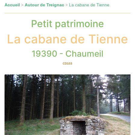
Accueil
Autour de Treignac
La cabane de Tienne
>
>
Petit patrimoine
La cabane de Tienne
19390 - Chaumeil
CD103