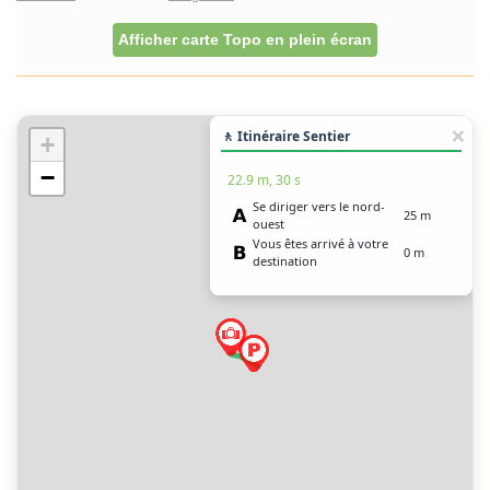
Afficher carte Topo en plein écran
🚶 Itinéraire Sentier
+
−
22.9 m, 30 s
Se diriger vers le nord-
25 m
ouest
Vous êtes arrivé à votre
0 m
destination