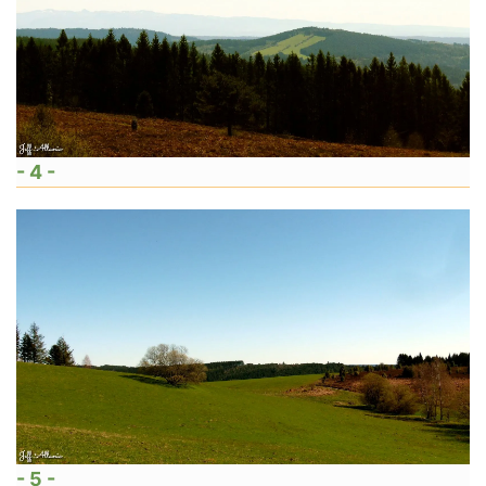
- 4 -
- 5 -