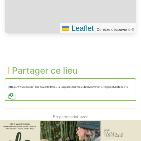
Leaflet
|
Corrèze découverte ©
Partager ce lieu
https://www.correze-decouverte.fr/lieu_a_explorer.php?lieu=103&commun=Treignac&distanc=10
En partenariat avec