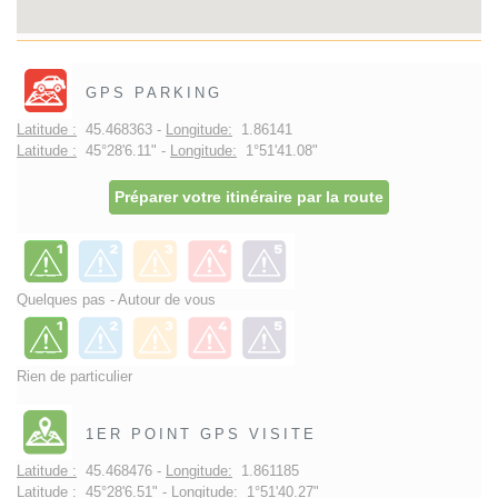
GPS PARKING
Latitude :
45.468363 -
Longitude:
1.86141
Latitude :
45°28'6.11" -
Longitude:
1°51'41.08"
Préparer votre itinéraire par la route
Quelques pas - Autour de vous
Rien de particulier
1ER POINT GPS VISITE
Latitude :
45.468476 -
Longitude:
1.861185
Latitude :
45°28'6.51" -
Longitude:
1°51'40.27"