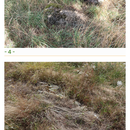
- 4 -