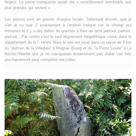
largeur. La pierre manquante aurait été « sensiblement semblable aux
plus grandes qui restent ».
Les pierres sont en granite d'origine locale. Tellement discret, que je
n'en ai vu que 2 exactement à l'endroit indiqué car le champ est
immense et il y a des dalles de granites à fleur de terre partout, partout,
partout... Par contre c'est le seul alignement mégalithique connu dans le
département du 8.7. Hihihi. Mais le site est situé dans un rayon de 8 km
du "dolmen de la Villedieu" à Magnac-Bourg et de "la Pierre Levée" à La
Roche-l'Abeille que je ne manquerais évidemment pas d'aller voir très
prochainement pour compléter ma collec.