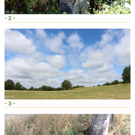
- 2 -
- 3 -