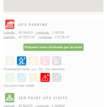
GPS PARKING
Latitude :
45.564319 -
Longitude:
1.360116
Latitude :
45°33'51.55" -
Longitude:
1°21'36.42"
Préparer votre itinéraire par la route
Promenande facile
De - d'un kilomètre
et/ou
Lieu privé mais visible
1ER POINT GPS VISITE
Latitude :
45.564225 -
Longitude:
1.362834