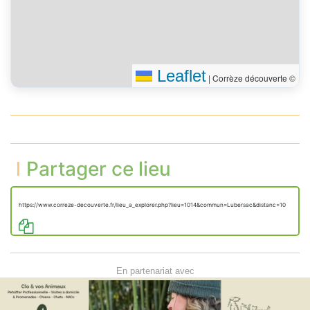
Leaflet
|
Corrèze découverte ©
Partager ce lieu
https://www.correze-decouverte.fr/lieu_a_explorer.php?lieu=1014&commun=Lubersac&distanc=10
En partenariat avec