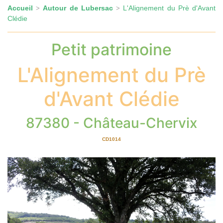
Accueil
Autour de Lubersac
L'Alignement du Prè d'Avant
>
>
Clédie
Petit patrimoine
L'Alignement du Prè
d'Avant Clédie
87380 - Château-Chervix
CD1014