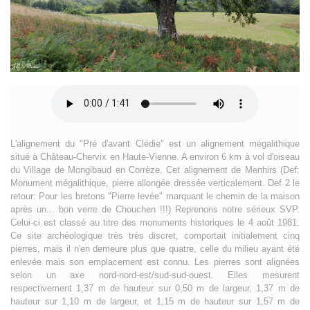
L'alignement du "Pré d'avant Clédie" est un alignement mégalithique
situé à Château-Chervix en Haute-Vienne. A environ 6 km à vol d'oiseau
du Village de Mongibaud en Corrèze. Cet alignement de Menhirs (Def:
Monument mégalithique, pierre allongée dressée verticalement. Def 2 le
retour: Pour les bretons "Pierre levée" marquant le chemin de la maison
après un... bon verre de Chouchen !!!) Reprenons notre sérieux SVP.
Celui-ci est classé au titre des monuments historiques le 4 août 1981.
Ce site archéologique très très discret, comportait initialement cinq
pierres, mais il n'en demeure plus que quatre, celle du milieu ayant été
enlevée mais son emplacement est connu. Les pierres sont alignées
selon un axe nord-nord-est/sud-sud-ouest. Elles mesurent
respectivement 1,37 m de hauteur sur 0,50 m de largeur, 1,37 m de
hauteur sur 1,10 m de largeur, et 1,15 m de hauteur sur 1,57 m de