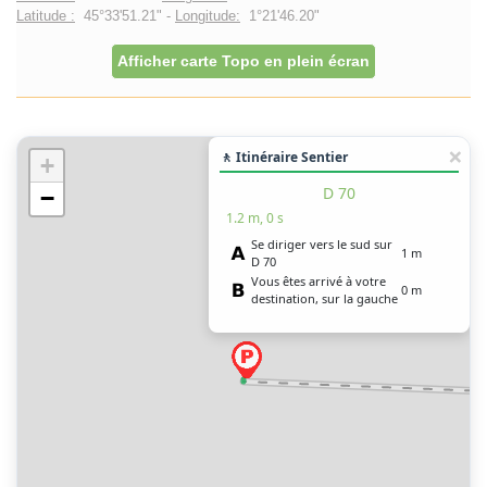
Latitude :
45°33'51.21" -
Longitude:
1°21'46.20"
Afficher carte Topo en plein écran
🚶 Itinéraire Sentier
+
D 70
−
1.2 m, 0 s
Se diriger vers le sud sur
1 m
D 70
Vous êtes arrivé à votre
0 m
destination, sur la gauche