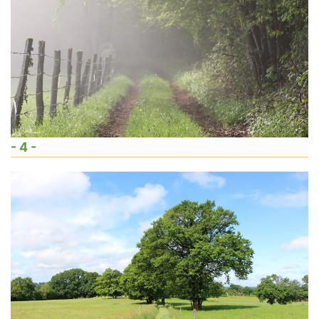
- 4 -