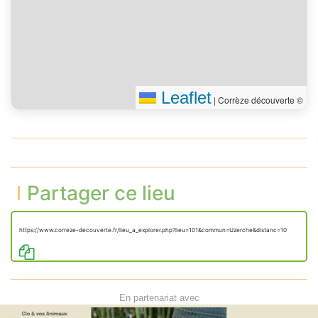
Leaflet
|
Corrèze découverte ©
Partager ce lieu
https://www.correze-decouverte.fr/lieu_a_explorer.php?lieu=101&commun=Uzerche&distanc=10
En partenariat avec