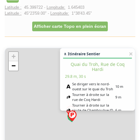
Latitude :
45.399722 -
Longitude:
1.645403
Latitude :
45°23'59.00" -
Longitude:
1°38'43.45"
Afficher carte Topo en plein écran
🚶 Itinéraire Sentier
+
Quai du Troh, Rue de Coq
−
Hardi
29.8 m, 30 s
Se diriger vers le nord-
10 m
ouest sur le quai du Troh
Tourner à droite sur la
9 m
rue de Coq Hardi
Tourner à droite sur la
route de Chamboulive (D
6 m
34)
Tourner à droite sur P-O-
4 m
Corrèze
Vous êtes arrivé à votre
0 m
destination