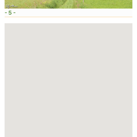
- 5 -