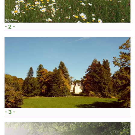
- 2 -
- 3 -