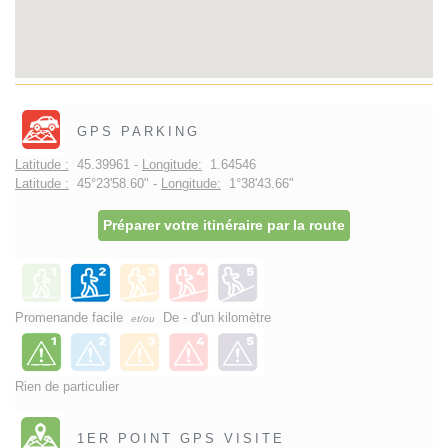
GPS PARKING
Latitude :
45.39961 -
Longitude:
1.64546
Latitude :
45°23'58.60" -
Longitude:
1°38'43.66"
Préparer votre itinéraire par la route
Promenande facile
De - d'un kilomètre
et/ou
Rien de particulier
1ER POINT GPS VISITE